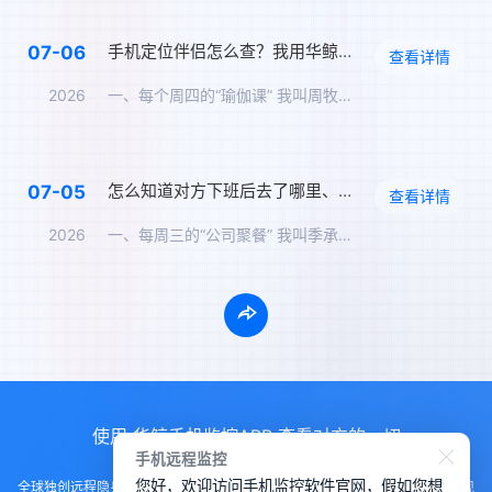
手机定位伴侣怎么查？我用华鲸“历史轨迹+环境录音”发现了她每周四的固定行程
07-06
查看详情
2026
一、每个周四的“瑜伽课” 我叫周牧之，今年41岁，在一家食品…
怎么知道对方下班后去了哪里、对方不知情的定位追踪、实时定位伴侣
07-05
查看详情
2026
一、每周三的“公司聚餐” 我叫季承，今年40岁，在市政工程公…
使用 华鲸手机监控APP 查看对方的一切
手机远程监控
您好，欢迎访问手机监控软件官网，假如您想
全球独创远程隐身运行监控手机，不用经过对方同意安装，100%不让对方发现