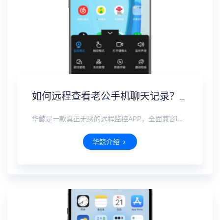
如何远程查看老公手机聊天记录？实时监控微信不被对方发现
华鲸是一款真正无感的远程监控APP，全面兼容iOS、安卓、鸿蒙全系手机。无需接触对方设备，也无需对方同意，即可远程完成隐形安装。在不被察觉的前提下，可实时查看微信、抖音、WhatsApp等国内外主流社交软件的聊天记录，即使对方已删除，也能完整恢复。支持实时定位追踪，远程打开摄像头麦克风查看周围环境。
华鲸介绍