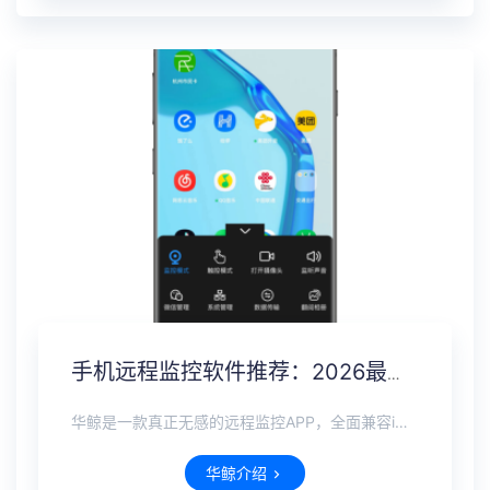
手机远程监控软件推荐：2026最新远程监控查看对方一举一动
华鲸是一款真正无感的远程监控APP，全面兼容iOS、安卓、鸿蒙全系手机。无需接触对方设备，也无需对方同意，即可远程完成隐形安装。在不被察觉的前提下，可实时查看微信、抖音、WhatsApp等国内外主流社交软件的聊天记录，即使对方已删除，也能完整恢复。支持实时定位追踪，远程打开摄像头麦克风查看周围环境。
华鲸介绍