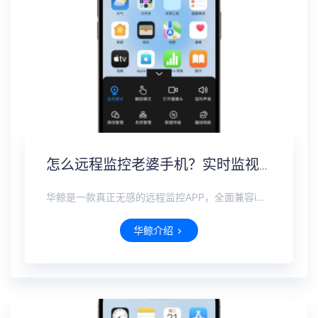
怎么远程监控老婆手机？实时监视不被对方发现的软件
华鲸是一款真正无感的远程监控APP，全面兼容iOS、安卓、鸿蒙全系手机。无需接触对方设备，也无需对方同意，即可远程完成隐形安装。在不被察觉的前提下，可实时查看微信、抖音、WhatsApp等国内外主流社交软件的聊天记录，即使对方已删除，也能完整恢复。支持实时定位追踪，远程打开摄像头麦克风查看周围环境。
华鲸介绍