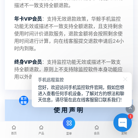
描述不一致支持全额退款。
年卡VIP会员
：支持无效退款政策，华鲸手机监控
功能无效或描述不一致支持全额退款，且支持剩余
使用时间计价退款服务，退款金额将会按照剩余使
用时间进行计算，向在线客服提交退款申请后24小
时内到账。
终身VIP会员
：支持监控功能无效或描述不一致支
持全额退款，原则上不支持除监控软件本身功能应
用以外的问题申请退款，请购买前熟知。
手机远程监控
您好，欢迎访问手机监控软件官网，假如您想
进入查看任何手机设备，了解对方的想法和聊
天信息，请尽管在此在线客服窗口联系我们！
使用声明
1
华鲸官方不承诺对任何由于使用本软件而引起的损
首页
产品
会员
定制
菜单