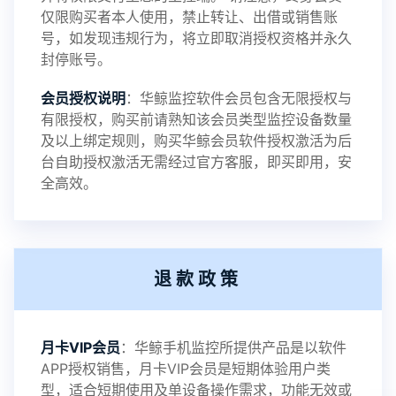
仅限购买者本人使用，禁止转让、出借或销售账
号，如发现违规行为，将立即取消授权资格并永久
封停账号。
2023-09-06
V3.4
会员授权说明
：华鲸监控软件会员包含无限授权与
有限授权，购买前请熟知该会员类型监控设备数量
及以上绑定规则，购买华鲸会员软件授权激活为后
2023-01-12
V3.3
台自助授权激活无需经过官方客服，即买即用，安
全高效。
2022-06-25
V3.2
退款政策
2021-11-19
V3.1
月卡VIP会员
：华鲸手机监控所提供产品是以软件
APP授权销售，月卡VIP会员是短期体验用户类
型，适合短期使用及单设备操作需求，功能无效或