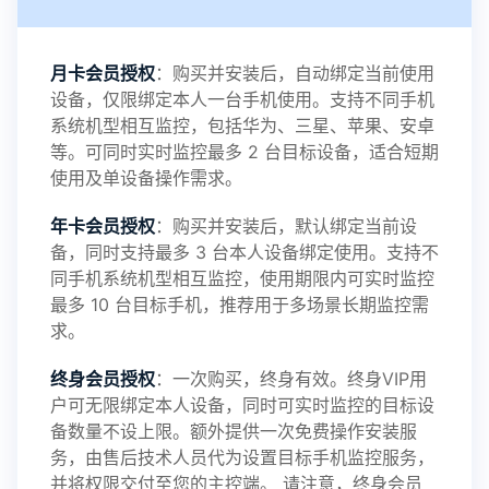
感谢新老会员用户的支持与反馈，欢迎大家反馈华
月卡会员授权
：购买并安装后，自动绑定当前使用
设备，仅限绑定本人一台手机使用。支持不同手机
鲸监控存在的问题与所需的更多功能，华鲸手机监
系统机型相互监控，包括华为、三星、苹果、安卓
等。可同时实时监控最多 2 台目标设备，适合短期
控将持续为您创造更优秀的监控APP
使用及单设备操作需求。
年卡会员授权
：购买并安装后，默认绑定当前设
备，同时支持最多 3 台本人设备绑定使用。支持不
2025-01-13
V3.7
同手机系统机型相互监控，使用期限内可实时监控
最多 10 台目标手机，推荐用于多场景长期监控需
求。
2024-10-08
V3.6
终身会员授权
：一次购买，终身有效。终身VIP用
户可无限绑定本人设备，同时可实时监控的目标设
备数量不设上限。额外提供一次免费操作安装服
务，由售后技术人员代为设置目标手机监控服务，
2024-03-16
V3.5
并将权限交付至您的主控端。 请注意，终身会员