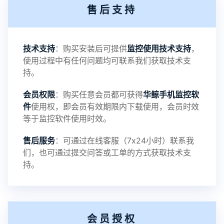
售后支持
3：优化系统界面设置功能
4：优化离线云储存服务器相册照片文件夹路径问题
技术支持
：购买安装后可提供
监控使用技术支持
，
使用过程中有任何问题均可联系我们获取技术支
5：优化关闭监控后离线设置云储存对方微信聊天记
持。
会员权限
：购买任意会员都可获得
华鲸手机监控软
录文件改为自定义文件名称
件
使用权，即会员有效期限内下载使用，会员时效
等于监控软件使用时效。
提示：
售后服务
：可通过在线客服（7x24小时）联系我
提示1：为避免异常风险情况，传输对方手机数据文
们，也可通过提交问答或工单的方式获取技术支
持。
件至本地请先切换代理网络
提示2：新会员用户切忌使用触控模式，避免发生监
会员授权
控被发现的情况