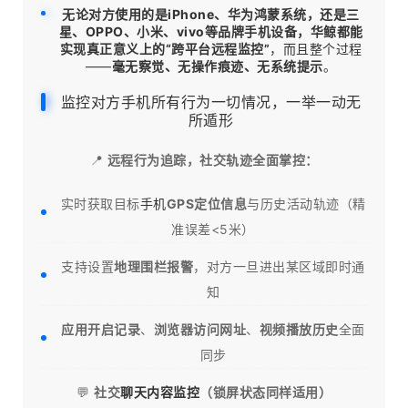
无论对方使用的是iPhone、华为鸿蒙系统，还是三
星、OPPO、小米、vivo等品牌手机设备，华鲸都能
实现真正意义上的“跨平台
远程监控
”
，而且整个过程
——
毫无察觉、无操作痕迹、无系统提示
。
监控对方手机所有行为一切情况，一举一动无
所遁形
📍
远程行为追踪，社交轨迹全面掌控：
实时获取目标
手机
GPS定位信息
与历史活动轨迹（精
准误差<5米）
支持设置
地理围栏报警
，对方一旦进出某区域即时通
知
应用开启记录
、
浏览器访问网址
、
视频播放历史
全面
同步
💬
社交
聊天内容监控
（锁屏状态同样适用）