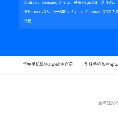
Android、Samsung One UI、荣耀MagicOS、澎湃OS
蒙HarmonyOS、小米MIUI、Flyme、Funtouch OS
适用
华鲸手机监控app软件介绍
华鲸手机监控ap
全球独家不