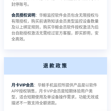
封停账号。
2023-09-06
V3.4
会员授权说明
：华鲸监控软件会员包含无限授权与
有限授权，购买前请熟知该会员类型监控设备数量
及以上绑定规则，购买华鲸会员软件授权激活为后
2023-01-12
V3.3
台自助授权激活无需经过官方客服，即买即用，安
全高效。
2022-06-25
V3.2
退款政策
2021-11-19
V3.1
月卡VIP会员
：华鲸手机监控所提供产品是以软件
APP授权销售，月卡VIP会员是短期体验用户类
型，适合短期使用及单设备操作需求，功能无效或
描述不一致支持全额退款。