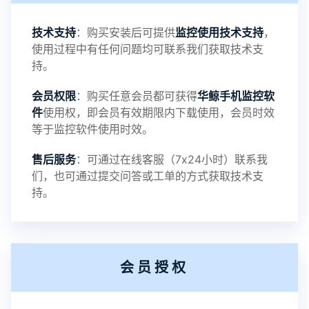
4：优化离线云储存服务器相册照片文件夹路径问题
技术支持
：购买安装后可提供
监控使用技术支持
，
使用过程中有任何问题均可联系我们获取技术支
5：优化关闭监控后离线设置云储存对方微信聊天记
持。
会员权限
：购买任意会员都可获得
华鲸手机监控软
录文件改为自定义文件名称
件
使用权，即会员有效期限内下载使用，会员时效
等于监控软件使用时效。
提示：
售后服务
：可通过在线客服（7x24小时）联系我
提示1：为避免异常风险情况，传输对方手机数据文
们，也可通过提交问答或工单的方式获取技术支
持。
件至本地请先切换代理网络
提示2：新会员用户切忌使用触控模式，避免发生监
会员授权
控被发现的情况
感谢新老会员用户的支持与反馈，欢迎大家反馈华