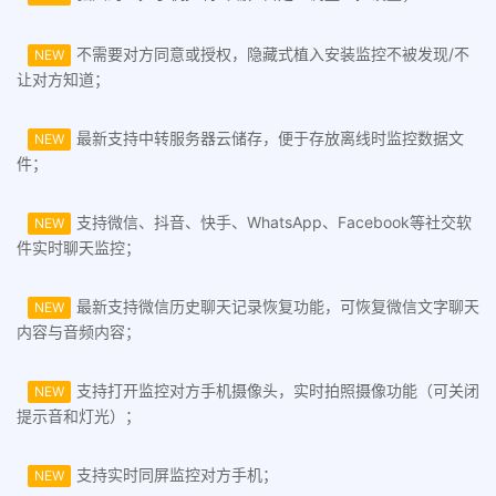
不需要对方同意或授权，隐藏式植入安装监控不被发现/不
NEW
让对方知道；
最新支持中转服务器云储存，便于存放离线时监控数据文
NEW
件；
支持微信、抖音、快手、WhatsApp、Facebook等社交软
NEW
件实时聊天监控；
最新支持微信历史聊天记录恢复功能，可恢复微信文字聊天
NEW
内容与音频内容；
支持打开监控对方手机摄像头，实时拍照摄像功能（可关闭
NEW
提示音和灯光）；
支持实时同屏监控对方手机；
NEW