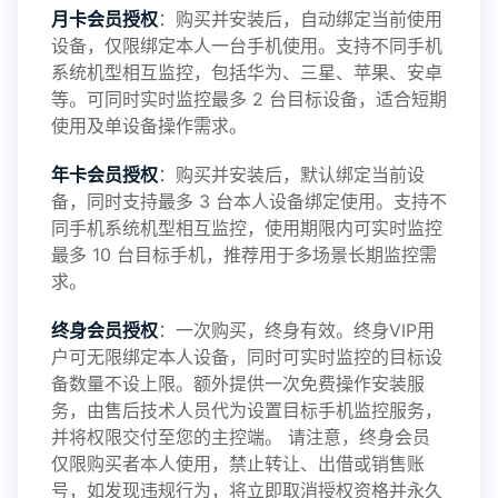
月卡会员授权
：购买并安装后，自动绑定当前使用
设备，仅限绑定本人一台手机使用。支持不同手机
鲸监控存在的问题与所需的更多功能，华鲸手机监
系统机型相互监控，包括华为、三星、苹果、安卓
等。可同时实时监控最多 2 台目标设备，适合短期
控将持续为您创造更优秀的监控APP
使用及单设备操作需求。
年卡会员授权
：购买并安装后，默认绑定当前设
备，同时支持最多 3 台本人设备绑定使用。支持不
2025-01-13
V3.7
同手机系统机型相互监控，使用期限内可实时监控
最多 10 台目标手机，推荐用于多场景长期监控需
求。
2024-10-08
V3.6
终身会员授权
：一次购买，终身有效。终身VIP用
户可无限绑定本人设备，同时可实时监控的目标设
备数量不设上限。额外提供一次免费操作安装服
务，由售后技术人员代为设置目标手机监控服务，
2024-03-16
V3.5
并将权限交付至您的主控端。 请注意，终身会员
仅限购买者本人使用，禁止转让、出借或销售账
号，如发现违规行为，将立即取消授权资格并永久