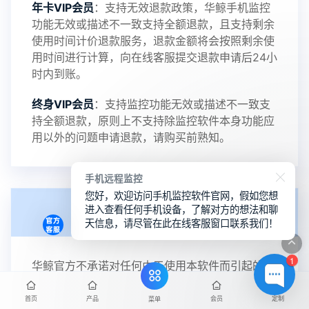
年卡VIP会员
：支持无效退款政策，华鲸手机监控
功能无效或描述不一致支持全额退款，且支持剩余
使用时间计价退款服务，退款金额将会按照剩余使
用时间进行计算，向在线客服提交退款申请后24小
时内到账。
终身VIP会员
：支持监控功能无效或描述不一致支
持全额退款，原则上不支持除监控软件本身功能应
用以外的问题申请退款，请购买前熟知。
手机远程监控
您好，欢迎访问手机监控软件官网，假如您想
进入查看任何手机设备，了解对方的想法和聊
使用声明
天信息，请尽管在此在线客服窗口联系我们！
1
华鲸官方不承诺对任何由于使用本软件而引起的损
失或者伤害负责。
首页
产品
会员
定制
菜单