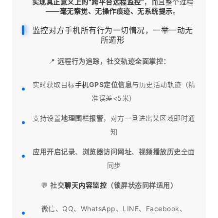
实现真正意义上的“跨平台
远程监控
”
，而且整个过程
——
毫无察觉、无操作痕迹、无系统提示
。
监控对方手机所有行为一切情况，一举一动无
所遁形
📍
远程行为追踪，社交轨迹全面掌控：
实时获取目标
手机
GPS定位信息
与历史活动轨迹（精
准误差<5米）
支持设置
地理围栏报警
，对方一旦进出某区域即时通
知
应用开启记录
、
浏览器访问网址
、
视频播放历史
全面
同步
💬
社交
聊天内容监控
（锁屏状态同样适用）
微信、QQ、WhatsApp、LINE、Facebook、