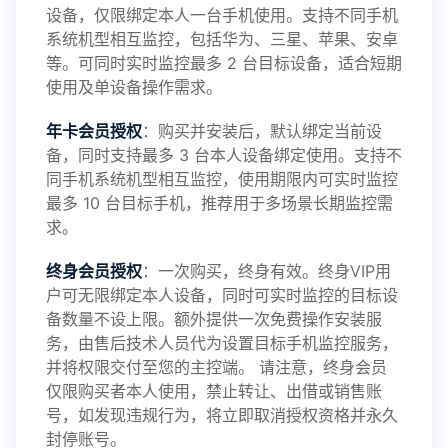
设备，仅限绑定本人一台手机使用。支持不同手机
鲸监控存在的问题与所需的更多功能，华鲸手机监
系统机型相互监控，包括华为、三星、苹果、安卓
等。可同时实时监控最多 2 台目标设备，适合短期
控将持续为您创造更优秀的监控APP
使用及单设备操作需求。
年卡会员授权
：购买并安装后，默认绑定当前设
备，同时支持最多 3 台本人设备绑定使用。支持不
2025-01-13
V3.7
同手机系统机型相互监控，使用期限内可实时监控
最多 10 台目标手机，推荐用于多场景长期监控需
求。
2024-10-08
V3.6
终身会员授权
：一次购买，终身有效。终身VIP用
户可无限绑定本人设备，同时可实时监控的目标设
备数量不设上限。额外提供一次免费操作安装服
务，由售后技术人员代为设置目标手机监控服务，
2024-03-16
V3.5
并将权限交付至您的主控端。 请注意，终身会员
仅限购买者本人使用，禁止转让、出借或销售账
号，如发现违规行为，将立即取消授权资格并永久
封停账号。