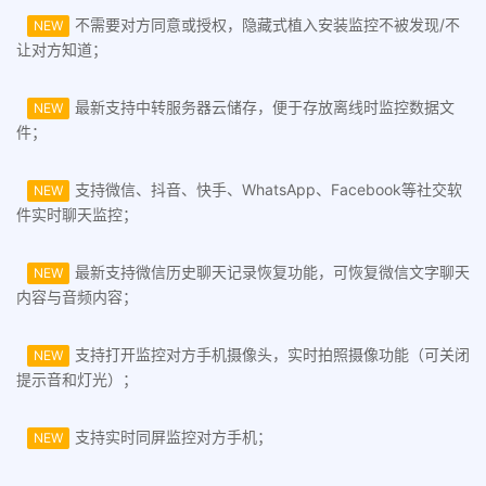
不需要对方同意或授权，隐藏式植入安装监控不被发现/不
NEW
让对方知道；
最新支持中转服务器云储存，便于存放离线时监控数据文
NEW
件；
支持微信、抖音、快手、WhatsApp、Facebook等社交软
NEW
件实时聊天监控；
最新支持微信历史聊天记录恢复功能，可恢复微信文字聊天
NEW
内容与音频内容；
支持打开监控对方手机摄像头，实时拍照摄像功能（可关闭
NEW
提示音和灯光）；
支持实时同屏监控对方手机；
NEW