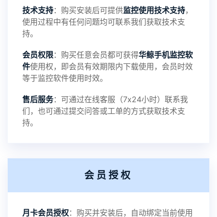
4：优化离线云储存服务器相册照片文件夹路径问题
技术支持
：购买安装后可提供
监控使用技术支持
，
使用过程中有任何问题均可联系我们获取技术支
5：优化关闭监控后离线设置云储存对方微信聊天记
持。
会员权限
：购买任意会员都可获得
华鲸手机监控软
录文件改为自定义文件名称
件
使用权，即会员有效期限内下载使用，会员时效
等于监控软件使用时效。
提示：
售后服务
：可通过在线客服（7x24小时）联系我
提示1：为避免异常风险情况，传输对方手机数据文
们，也可通过提交问答或工单的方式获取技术支
持。
件至本地请先切换代理网络
提示2：新会员用户切忌使用触控模式，避免发生监
会员授权
控被发现的情况
感谢新老会员用户的支持与反馈，欢迎大家反馈华
月卡会员授权
：购买并安装后，自动绑定当前使用