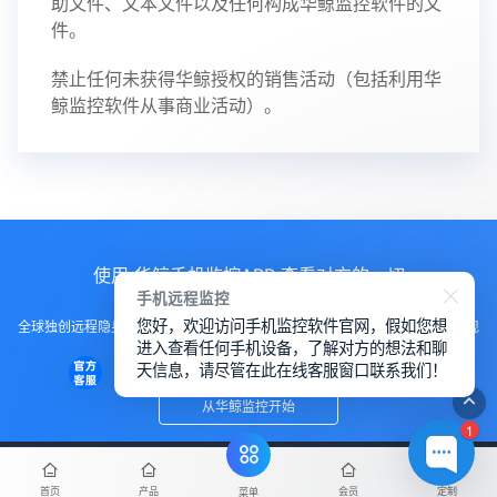
助文件、文本文件以及任何构成华鲸监控软件的文
件。
禁止任何未获得华鲸授权的销售活动（包括利用华
鲸监控软件从事商业活动）。
使用 华鲸手机监控APP 查看对方的一切
手机远程监控
您好，欢迎访问手机监控软件官网，假如您想
全球独创远程隐身运行监控手机，不用经过对方同意安装，100%不让对方发现
进入查看任何手机设备，了解对方的想法和聊
知道
天信息，请尽管在此在线客服窗口联系我们！
从华鲸监控开始
1
首页
产品
会员
定制
菜单