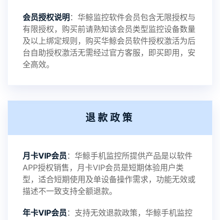
2023-09-06
V3.4
会员授权说明
：华鲸监控软件会员包含无限授权与
有限授权，购买前请熟知该会员类型监控设备数量
及以上绑定规则，购买华鲸会员软件授权激活为后
2023-01-12
V3.3
台自助授权激活无需经过官方客服，即买即用，安
全高效。
2022-06-25
V3.2
退款政策
2021-11-19
V3.1
月卡VIP会员
：华鲸手机监控所提供产品是以软件
APP授权销售，月卡VIP会员是短期体验用户类
型，适合短期使用及单设备操作需求，功能无效或
描述不一致支持全额退款。
年卡VIP会员
：支持无效退款政策，华鲸手机监控