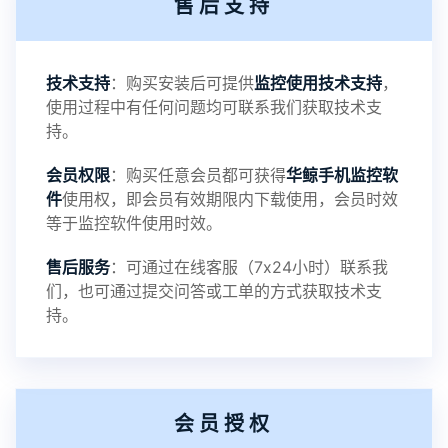
售后支持
3：优化系统界面设置功能
4：优化离线云储存服务器相册照片文件夹路径问题
技术支持
：购买安装后可提供
监控使用技术支持
，
使用过程中有任何问题均可联系我们获取技术支
5：优化关闭监控后离线设置云储存对方微信聊天记
持。
会员权限
：购买任意会员都可获得
华鲸手机监控软
录文件改为自定义文件名称
件
使用权，即会员有效期限内下载使用，会员时效
等于监控软件使用时效。
提示：
售后服务
：可通过在线客服（7x24小时）联系我
提示1：为避免异常风险情况，传输对方手机数据文
们，也可通过提交问答或工单的方式获取技术支
持。
件至本地请先切换代理网络
提示2：新会员用户切忌使用触控模式，避免发生监
会员授权
控被发现的情况