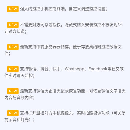
强大的监控手机控制终端，自定义调整监控设置；
NEW
不需要对方同意或授权，隐藏式植入安装监控不被发现/不
NEW
让对方知道；
最新支持中转服务器云储存，便于存放离线时监控数据文
NEW
件；
支持微信、抖音、快手、WhatsApp、Facebook等社交软
NEW
件实时聊天监控；
最新支持微信历史聊天记录恢复功能，可恢复微信文字聊天
NEW
内容与音频内容；
支持打开监控对方手机摄像头，实时拍照摄像功能（可关闭
NEW
提示音和灯光）；