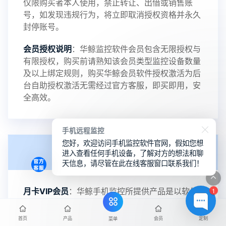
仅限购买者本人使用，禁止转让、出借或销售账
号，如发现违规行为，将立即取消授权资格并永久
封停账号。
2023-09-06
V3.4
会员授权说明
：华鲸监控软件会员包含无限授权与
有限授权，购买前请熟知该会员类型监控设备数量
及以上绑定规则，购买华鲸会员软件授权激活为后
2023-01-12
V3.3
台自助授权激活无需经过官方客服，即买即用，安
全高效。
2022-06-25
手机远程监控
V3.2
您好，欢迎访问手机监控软件官网，假如您想
退款政策
进入查看任何手机设备，了解对方的想法和聊
天信息，请尽管在此在线客服窗口联系我们！
2021-11-19
V3.1
1
月卡VIP会员
：华鲸手机监控所提供产品是以软件
APP授权销售，月卡VIP会员是短期体验用户类
型，适合短期使用及单设备操作需求，功能无效或
首页
产品
会员
定制
菜单