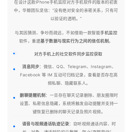
在设计这款iPhone手机监控对方手机软件的版本的初衷
中，华鲸团队坚信：“没有绝对安全的亲密关系，只有可
以验证的透明。”
与其因猜测、争吵而疏远，不如借助一款智能
手机监控
软件，重建
基于数据与现实行为之间的信任机制
。
对方手机上的社交软件同步监控获取
消息同步
：微信、QQ、Telegram、Instagram、
Facebook 等 IM 互动可归档记录，查看是否存在高
频私聊、隐藏联系人。
删聊提醒机制
：一旦存在聊天记录删除、朋友圈限时
设置、私密信息隐藏，系统将触发自动提醒并支持一
键恢复已删除的聊天记录及照片视频。
语音与视频通话轨迹记录
：窃听视频通话内容、时
长、对象、通话时段的元数据，防止“夜聊异动”。