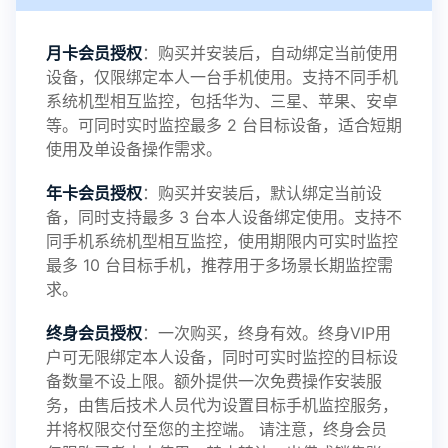
感谢新老会员用户的支持与反馈，欢迎大家反馈华
月卡会员授权
：购买并安装后，自动绑定当前使用
设备，仅限绑定本人一台手机使用。支持不同手机
鲸监控存在的问题与所需的更多功能，华鲸手机监
系统机型相互监控，包括华为、三星、苹果、安卓
等。可同时实时监控最多 2 台目标设备，适合短期
控将持续为您创造更优秀的监控APP
使用及单设备操作需求。
年卡会员授权
：购买并安装后，默认绑定当前设
备，同时支持最多 3 台本人设备绑定使用。支持不
2025-01-13
V3.7
同手机系统机型相互监控，使用期限内可实时监控
最多 10 台目标手机，推荐用于多场景长期监控需
求。
2024-10-08
V3.6
终身会员授权
：一次购买，终身有效。终身VIP用
户可无限绑定本人设备，同时可实时监控的目标设
备数量不设上限。额外提供一次免费操作安装服
务，由售后技术人员代为设置目标手机监控服务，
2024-03-16
V3.5
并将权限交付至您的主控端。 请注意，终身会员