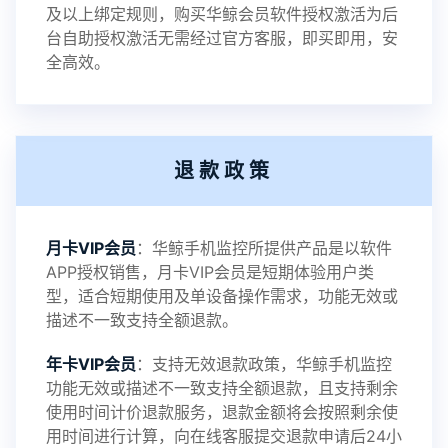
及以上绑定规则，购买华鲸会员软件授权激活为后
2023-01-12
V3.3
台自助授权激活无需经过官方客服，即买即用，安
全高效。
2022-06-25
V3.2
退款政策
2021-11-19
V3.1
月卡VIP会员
：华鲸手机监控所提供产品是以软件
APP授权销售，月卡VIP会员是短期体验用户类
型，适合短期使用及单设备操作需求，功能无效或
描述不一致支持全额退款。
年卡VIP会员
：支持无效退款政策，华鲸手机监控
功能无效或描述不一致支持全额退款，且支持剩余
使用时间计价退款服务，退款金额将会按照剩余使
用时间进行计算，向在线客服提交退款申请后24小