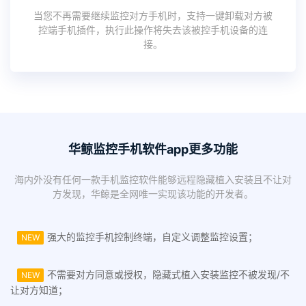
当您不再需要继续监控对方手机时，支持一键卸载对方被
控端手机插件，执行此操作将失去该被控手机设备的连
接。
华鲸监控手机软件app更多功能
海内外没有任何一款手机监控软件能够远程隐藏植入安装且不让对
方发现，华鲸是全网唯一实现该功能的开发者。
强大的监控手机控制终端，自定义调整监控设置；
NEW
不需要对方同意或授权，隐藏式植入安装监控不被发现/不
NEW
让对方知道；