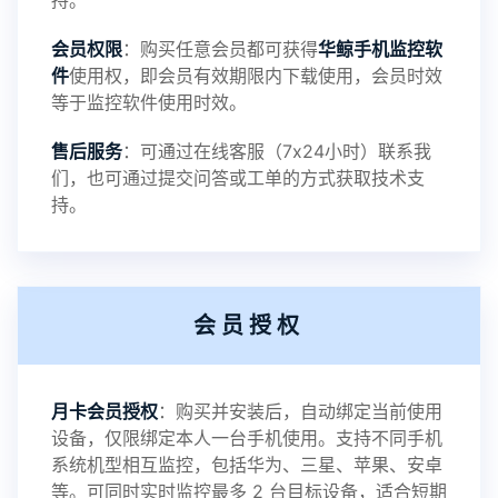
持。
会员权限
：购买任意会员都可获得
华鲸手机监控软
录文件改为自定义文件名称
件
使用权，即会员有效期限内下载使用，会员时效
等于监控软件使用时效。
提示：
售后服务
：可通过在线客服（7x24小时）联系我
提示1：为避免异常风险情况，传输对方手机数据文
们，也可通过提交问答或工单的方式获取技术支
持。
件至本地请先切换代理网络
提示2：新会员用户切忌使用触控模式，避免发生监
会员授权
控被发现的情况
感谢新老会员用户的支持与反馈，欢迎大家反馈华
月卡会员授权
：购买并安装后，自动绑定当前使用
设备，仅限绑定本人一台手机使用。支持不同手机
鲸监控存在的问题与所需的更多功能，华鲸手机监
系统机型相互监控，包括华为、三星、苹果、安卓
等。可同时实时监控最多 2 台目标设备，适合短期
控将持续为您创造更优秀的监控APP