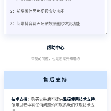
2：新增微信照片视频恢复功能
3：新增抖音聊天记录数据删除恢复功能
V3.8版本软件功能优化
帮助中心
1：优化监控终端从当前监控界面切换其他被控端手
常见的问题，也是您需要知道的
机设备响应慢问题
2：优化跟踪定位精确度
售后支持
3：优化系统界面设置功能
4：优化离线云储存服务器相册照片文件夹路径问题
技术支持
：购买安装后可提供
监控使用技术支持
，
使用过程中有任何问题均可联系我们获取技术支
5：优化关闭监控后离线设置云储存对方微信聊天记