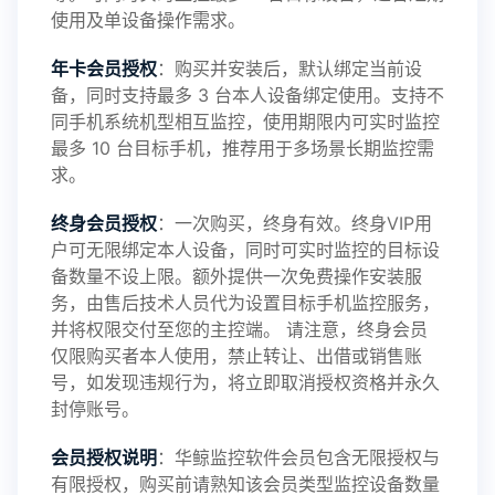
使用及单设备操作需求。
年卡会员授权
：购买并安装后，默认绑定当前设
备，同时支持最多 3 台本人设备绑定使用。支持不
2025-01-13
V3.7
同手机系统机型相互监控，使用期限内可实时监控
最多 10 台目标手机，推荐用于多场景长期监控需
求。
2024-10-08
V3.6
终身会员授权
：一次购买，终身有效。终身VIP用
户可无限绑定本人设备，同时可实时监控的目标设
备数量不设上限。额外提供一次免费操作安装服
务，由售后技术人员代为设置目标手机监控服务，
2024-03-16
V3.5
并将权限交付至您的主控端。 请注意，终身会员
仅限购买者本人使用，禁止转让、出借或销售账
号，如发现违规行为，将立即取消授权资格并永久
封停账号。
2023-09-06
V3.4
会员授权说明
：华鲸监控软件会员包含无限授权与
有限授权，购买前请熟知该会员类型监控设备数量