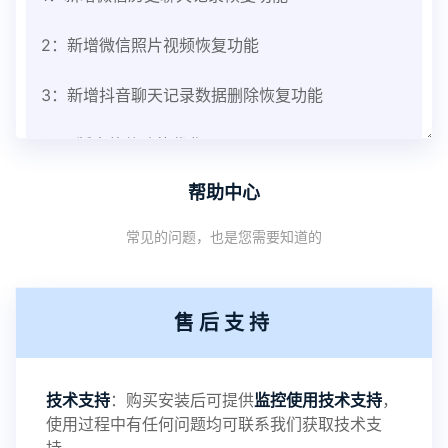
2：新增微信照片视频恢复功能
3：新增抖音聊天记录数据删除恢复功能
V3.8版本软件功能优化
帮助中心
1：优化监控终端从当前监控界面切换其他被控端手
常见的问题，也是您需要知道的
机设备响应慢问题
2：优化跟踪定位精确度
售后支持
3：优化系统界面设置功能
4：优化离线云储存服务器相册照片文件夹路径问题
技术支持
：购买安装后可提供
监控使用技术支持
，
使用过程中有任何问题均可联系我们获取技术支
5：优化关闭监控后离线设置云储存对方微信聊天记