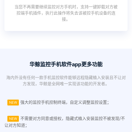
当您不再需要继续监控对方手机时，支持一键卸载对方被
控端手机插件，执行此操作将失去该被控手机设备的连
接。
华鲸监控手机软件app更多功能
海内外没有任何一款手机监控软件能够远程隐藏植入安装且不让对
方发现，华鲸是全网唯一实现该功能的开发者。
强大的监控手机控制终端，自定义调整监控设置；
NEW
不需要对方同意或授权，隐藏式植入安装监控不被发现/不
NEW
让对方知道；