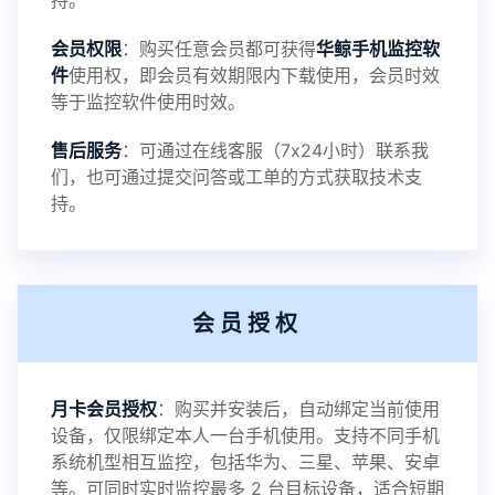
持。
会员权限
：购买任意会员都可获得
华鲸手机监控软
录文件改为自定义文件名称
件
使用权，即会员有效期限内下载使用，会员时效
等于监控软件使用时效。
提示：
售后服务
：可通过在线客服（7x24小时）联系我
提示1：为避免异常风险情况，传输对方手机数据文
们，也可通过提交问答或工单的方式获取技术支
持。
件至本地请先切换代理网络
提示2：新会员用户切忌使用触控模式，避免发生监
会员授权
控被发现的情况
感谢新老会员用户的支持与反馈，欢迎大家反馈华
月卡会员授权
：购买并安装后，自动绑定当前使用
设备，仅限绑定本人一台手机使用。支持不同手机
鲸监控存在的问题与所需的更多功能，华鲸手机监
系统机型相互监控，包括华为、三星、苹果、安卓
等。可同时实时监控最多 2 台目标设备，适合短期
控将持续为您创造更优秀的监控APP