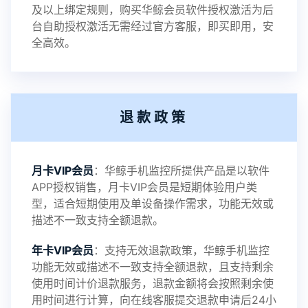
及以上绑定规则，购买华鲸会员软件授权激活为后
2023-01-12
V3.3
台自助授权激活无需经过官方客服，即买即用，安
全高效。
2022-06-25
V3.2
退款政策
2021-11-19
V3.1
月卡VIP会员
：华鲸手机监控所提供产品是以软件
APP授权销售，月卡VIP会员是短期体验用户类
型，适合短期使用及单设备操作需求，功能无效或
描述不一致支持全额退款。
年卡VIP会员
：支持无效退款政策，华鲸手机监控
功能无效或描述不一致支持全额退款，且支持剩余
使用时间计价退款服务，退款金额将会按照剩余使
用时间进行计算，向在线客服提交退款申请后24小