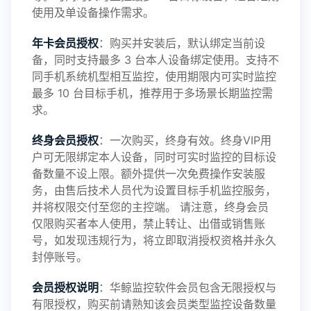
使用及单设备操作需求。
年卡会员授权
：购买并安装后，默认绑定当前设
备，同时支持最多 3 台本人设备绑定使用。支持不
2025-01-13
V3.7
同手机系统机型相互监控，使用期限内可实时监控
最多 10 台目标手机，推荐用于多场景长期监控需
求。
2024-10-08
V3.6
终身会员授权
：一次购买，终身有效。终身VIP用
户可无限绑定本人设备，同时可实时监控的目标设
备数量不设上限。额外提供一次免费操作安装服
务，由售后技术人员代为设置目标手机监控服务，
2024-03-16
V3.5
并将权限交付至您的主控端。 请注意，终身会员
仅限购买者本人使用，禁止转让、出借或销售账
号，如发现违规行为，将立即取消授权资格并永久
封停账号。
2023-09-06
V3.4
会员授权说明
：华鲸监控软件会员包含无限授权与
有限授权，购买前请熟知该会员类型监控设备数量