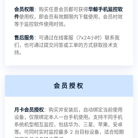
会员权限
：购买任意会员都可获得
华鲸手机监控软
录文件改为自定义文件名称
件
使用权，即会员有效期限内下载使用，会员时效
等于监控软件使用时效。
提示：
售后服务
：可通过在线客服（7x24小时）联系我
提示1：为避免异常风险情况，传输对方手机数据文
们，也可通过提交问答或工单的方式获取技术支
持。
件至本地请先切换代理网络
提示2：新会员用户切忌使用触控模式，避免发生监
会员授权
控被发现的情况
感谢新老会员用户的支持与反馈，欢迎大家反馈华
月卡会员授权
：购买并安装后，自动绑定当前使用
设备，仅限绑定本人一台手机使用。支持不同手机
鲸监控存在的问题与所需的更多功能，华鲸手机监
系统机型相互监控，包括华为、三星、苹果、安卓
等。可同时实时监控最多 2 台目标设备，适合短期
控将持续为您创造更优秀的监控APP