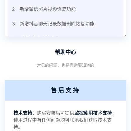
2：新增微信照片视频恢复功能
3：新增抖音聊天记录数据删除恢复功能
V3.8版本软件功能优化
帮助中心
1：优化监控终端从当前监控界面切换其他被控端手
常见的问题，也是您需要知道的
机设备响应慢问题
2：优化跟踪定位精确度
售后支持
3：优化系统界面设置功能
4：优化离线云储存服务器相册照片文件夹路径问题
技术支持
：购买安装后可提供
监控使用技术支持
，
使用过程中有任何问题均可联系我们获取技术支
5：优化关闭监控后离线设置云储存对方微信聊天记
持。