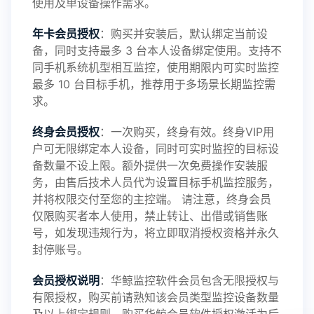
使用及单设备操作需求。
年卡会员授权
：购买并安装后，默认绑定当前设
备，同时支持最多 3 台本人设备绑定使用。支持不
2025-01-13
V3.7
同手机系统机型相互监控，使用期限内可实时监控
最多 10 台目标手机，推荐用于多场景长期监控需
求。
2024-10-08
V3.6
终身会员授权
：一次购买，终身有效。终身VIP用
户可无限绑定本人设备，同时可实时监控的目标设
备数量不设上限。额外提供一次免费操作安装服
务，由售后技术人员代为设置目标手机监控服务，
2024-03-16
V3.5
并将权限交付至您的主控端。 请注意，终身会员
仅限购买者本人使用，禁止转让、出借或销售账
号，如发现违规行为，将立即取消授权资格并永久
封停账号。
2023-09-06
V3.4
会员授权说明
：华鲸监控软件会员包含无限授权与
有限授权，购买前请熟知该会员类型监控设备数量