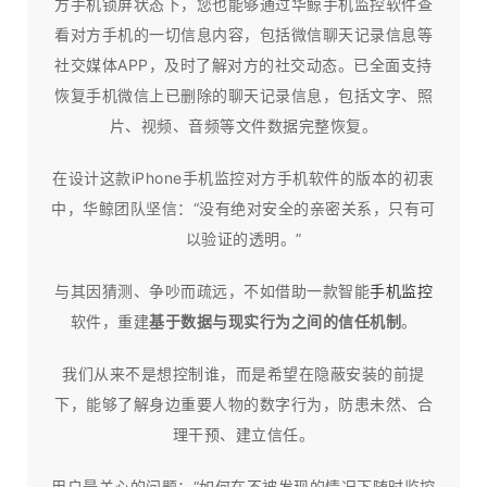
方手机锁屏状态下，您也能够通过华鲸手机监控软件查
看对方手机的一切信息内容，包括微信聊天记录信息等
社交媒体APP，及时了解对方的社交动态。已全面支持
恢复手机微信上已删除的聊天记录信息，包括文字、照
片、视频、音频等文件数据完整恢复。
在设计这款iPhone手机监控对方手机软件的版本的初衷
中，华鲸团队坚信：“没有绝对安全的亲密关系，只有可
以验证的透明。”
与其因猜测、争吵而疏远，不如借助一款智能
手机监控
软件，重建
基于数据与现实行为之间的信任机制
。
我们从来不是想控制谁，而是希望在隐蔽安装的前提
下，能够了解身边重要人物的数字行为，防患未然、合
理干预、建立信任。​
用户最关心的问题：“如何在不被发现的情况下随时监控