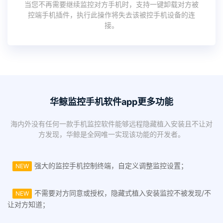
当您不再需要继续监控对方手机时，支持一键卸载对方被
控端手机插件，执行此操作将失去该被控手机设备的连
接。
华鲸监控手机软件app更多功能
海内外没有任何一款手机监控软件能够远程隐藏植入安装且不让对
方发现，华鲸是全网唯一实现该功能的开发者。
强大的监控手机控制终端，自定义调整监控设置；
NEW
不需要对方同意或授权，隐藏式植入安装监控不被发现/不
NEW
让对方知道；