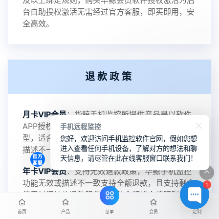
及以上绑定规则，购买华鲸会员软件授权激活为后
2023-01-12
V3.3
台自助授权激活无需经过官方客服，即买即用，安
全高效。
2022-06-25
V3.2
退款政策
2021-11-19
V3.1
月卡VIP会员
：华鲸手机监控所提供产品是以软件
APP授权销售，月卡VIP会员是短期体验用户类
手机远程监控
您好，欢迎访问手机监控软件官网，假如您想
型，适合短期使用及单设备操作需求，功能无效或
进入查看任何手机设备，了解对方的想法和聊
描述不一致支持全额退款。
天信息，请尽管在此在线客服窗口联系我们！
年卡VIP会员
：支持无效退款政策，华鲸手机监控
功能无效或描述不一致支持全额退款，且支持剩余
1
使用时间计价退款服务，退款金额将会按照剩余使
用时间进行计算，向在线客服提交退款申请后24小
首页
产品
会员
定制
菜单
时内到账。