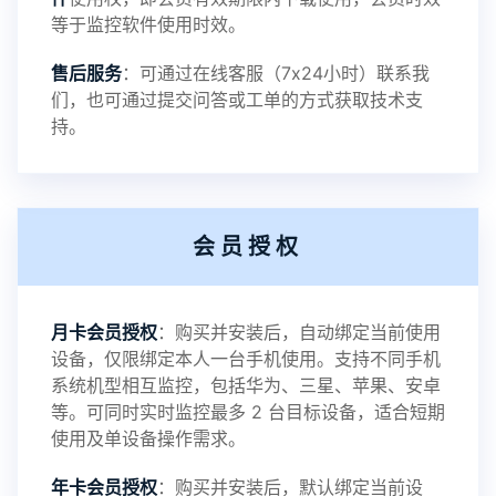
等于监控软件使用时效。
提示：
售后服务
：可通过在线客服（7x24小时）联系我
提示1：为避免异常风险情况，传输对方手机数据文
们，也可通过提交问答或工单的方式获取技术支
持。
件至本地请先切换代理网络
提示2：新会员用户切忌使用触控模式，避免发生监
会员授权
控被发现的情况
感谢新老会员用户的支持与反馈，欢迎大家反馈华
月卡会员授权
：购买并安装后，自动绑定当前使用
设备，仅限绑定本人一台手机使用。支持不同手机
鲸监控存在的问题与所需的更多功能，华鲸手机监
系统机型相互监控，包括华为、三星、苹果、安卓
等。可同时实时监控最多 2 台目标设备，适合短期
控将持续为您创造更优秀的监控APP
使用及单设备操作需求。
年卡会员授权
：购买并安装后，默认绑定当前设