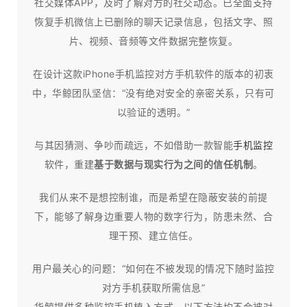
社交媒体APP，及时了解对方的社交动态。已全面支持
恢复手机微信上已删除的聊天记录信息，包括文字、照
片、视频、音频等文件数据完整恢复。
在设计这款iPhone手机监控对方手机软件的版本的初衷
中，华鲸团队坚信：“没有绝对安全的亲密关系，只有可
以验证的透明。”
与其因猜测、争吵而疏远，不如借助一款智能
手机监控
软件，重建
基于数据与现实行为之间的信任机制
。
我们从来不是想控制谁，而是希望在隐蔽安装的前提
下，能够了解身边重要人物的数字行为，防患未然、合
理干预、建立信任。​
用户最关心的问题：“如何在不被发现的情况下随时监控
对方手机获取所需信息”
华鲸提供多种监控手机植入方式，以下方法均不会被对