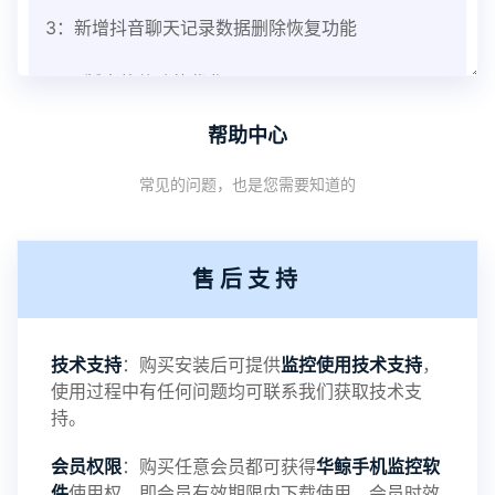
3：新增抖音聊天记录数据删除恢复功能
V3.8版本软件功能优化
帮助中心
1：优化监控终端从当前监控界面切换其他被控端手
常见的问题，也是您需要知道的
机设备响应慢问题
2：优化跟踪定位精确度
售后支持
3：优化系统界面设置功能
4：优化离线云储存服务器相册照片文件夹路径问题
技术支持
：购买安装后可提供
监控使用技术支持
，
使用过程中有任何问题均可联系我们获取技术支
5：优化关闭监控后离线设置云储存对方微信聊天记
持。
会员权限
：购买任意会员都可获得
华鲸手机监控软
录文件改为自定义文件名称
件
使用权，即会员有效期限内下载使用，会员时效