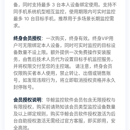
备，同时支持最多 3 台本人设备绑定使用。支持不
2025-01-13
V3.7
同手机系统机型相互监控，使用期限内可实时监控
最多 10 台目标手机，推荐用于多场景长期监控需
求。
2024-10-08
V3.6
终身会员授权
：一次购买，终身有效。终身VIP用
户可无限绑定本人设备，同时可实时监控的目标设
备数量不设上限。额外提供一次免费操作安装服
务，由售后技术人员代为设置目标手机监控服务，
2024-03-16
V3.5
并将权限交付至您的主控端。 请注意，终身会员
仅限购买者本人使用，禁止转让、出借或销售账
号，如发现违规行为，将立即取消授权资格并永久
封停账号。
2023-09-06
V3.4
会员授权说明
：华鲸监控软件会员包含无限授权与
有限授权，购买前请熟知该会员类型监控设备数量
及以上绑定规则，购买华鲸会员软件授权激活为后
2023-01-12
V3.3
台自助授权激活无需经过官方客服，即买即用，安
全高效。