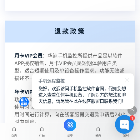
2022-06-25
V3.2
退款政策
2021-11-19
V3.1
月卡VIP会员
：华鲸手机监控所提供产品是以软件
APP授权销售，月卡VIP会员是短期体验用户类
型，适合短期使用及单设备操作需求，功能无效或
描述不一致支持全额退款。
手机远程监控
您好，欢迎访问手机监控软件官网，假如您想
年卡VIP会员
：支持无效退款政策，华鲸手机监控
进入查看任何手机设备，了解对方的想法和聊
功能无效或描述不一致支持全额退款，且支持剩余
天信息，请尽管在此在线客服窗口联系我们！
使用时间计价退款服务，退款金额将会按照剩余使
用时间进行计算，向在线客服提交退款申请后24小
1
时内到账。
终身VIP会员
：支持监控功能无效或描述不一致支
首页
产品
会员
定制
菜单