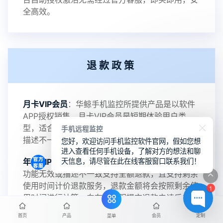
全高效。
2022-06-25
V3.2
退款政策
2021-11-19
V3.1
月卡VIP会员
：华鲸手机监控所提供产品是以软件
APP授权销售，月卡VIP会员是短期体验用户类
型，适合短期使用及单设备操作需求，功能无效或
手机远程监控
描述不一致支持全额退款。
您好，欢迎访问手机监控软件官网，假如您想
进入查看任何手机设备，了解对方的想法和聊
天信息，请尽管在此在线客服窗口联系我们！
年卡VIP会员
：支持无效退款政策，华鲸手机监控
功能无效或描述不一致支持全额退款，且支持剩余
使用时间计价退款服务，退款金额将会按照剩余使
1
用时间进行计算，向在线客服提交退款申请后24小
时内到账。
首页
产品
会员
定制
菜单