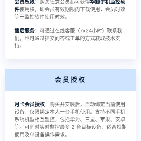
会员权限
：购买任意会员都可获得
华鲸手机监控软
录文件改为自定义文件名称
件
使用权，即会员有效期限内下载使用，会员时效
等于监控软件使用时效。
提示：
售后服务
：可通过在线客服（7x24小时）联系我
提示1：为避免异常风险情况，传输对方手机数据文
们，也可通过提交问答或工单的方式获取技术支
持。
件至本地请先切换代理网络
提示2：新会员用户切忌使用触控模式，避免发生监
会员授权
控被发现的情况
感谢新老会员用户的支持与反馈，欢迎大家反馈华
月卡会员授权
：购买并安装后，自动绑定当前使用
设备，仅限绑定本人一台手机使用。支持不同手机
鲸监控存在的问题与所需的更多功能，华鲸手机监
系统机型相互监控，包括华为、三星、苹果、安卓
等。可同时实时监控最多 2 台目标设备，适合短期
控将持续为您创造更优秀的监控APP
使用及单设备操作需求。