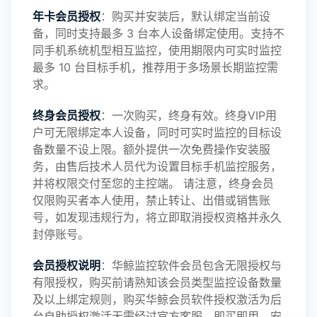
年卡会员授权
：购买并安装后，默认绑定当前设
备，同时支持最多 3 台本人设备绑定使用。支持不
2025-01-13
V3.7
同手机系统机型相互监控，使用期限内可实时监控
最多 10 台目标手机，推荐用于多场景长期监控需
求。
2024-10-08
V3.6
终身会员授权
：一次购买，终身有效。终身VIP用
户可无限绑定本人设备，同时可实时监控的目标设
备数量不设上限。额外提供一次免费操作安装服
务，由售后技术人员代为设置目标手机监控服务，
2024-03-16
V3.5
并将权限交付至您的主控端。 请注意，终身会员
仅限购买者本人使用，禁止转让、出借或销售账
号，如发现违规行为，将立即取消授权资格并永久
封停账号。
2023-09-06
V3.4
会员授权说明
：华鲸监控软件会员包含无限授权与
有限授权，购买前请熟知该会员类型监控设备数量
及以上绑定规则，购买华鲸会员软件授权激活为后
2023-01-12
V3.3
台自助授权激活无需经过官方客服，即买即用，安