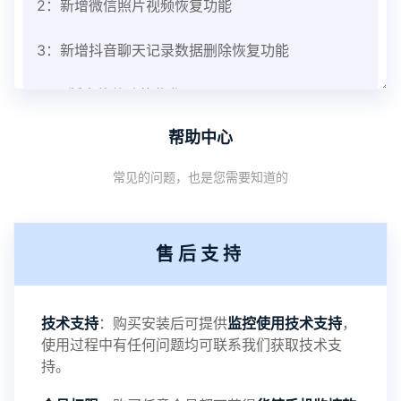
2：新增微信照片视频恢复功能
3：新增抖音聊天记录数据删除恢复功能
V3.8版本软件功能优化
帮助中心
1：优化监控终端从当前监控界面切换其他被控端手
常见的问题，也是您需要知道的
机设备响应慢问题
2：优化跟踪定位精确度
售后支持
3：优化系统界面设置功能
4：优化离线云储存服务器相册照片文件夹路径问题
技术支持
：购买安装后可提供
监控使用技术支持
，
使用过程中有任何问题均可联系我们获取技术支
5：优化关闭监控后离线设置云储存对方微信聊天记
持。