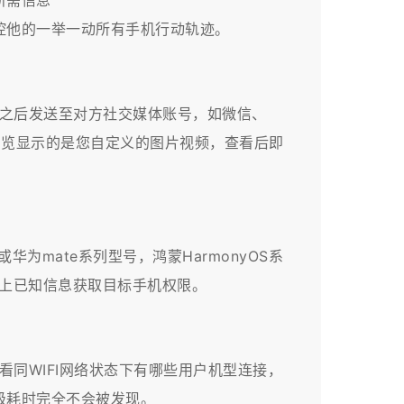
需信息”
控他的一举一动所有手机行动轨迹。
成之后发送至对方社交媒体账号，如微信、
打开浏览显示的是您自定义的图片视频，查看后即
为mate系列型号，鸿蒙HarmonyOS系
以上已知信息获取目标手机权限。
看同WIFI网络状态下有哪些用户机型连接，
级耗时完全不会被发现。