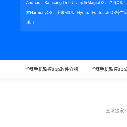
Android、Samsung One UI、荣耀MagicOS、澎湃OS
蒙HarmonyOS、小米MIUI、Flyme、Funtouch OS
适用
华鲸手机监控app软件介绍
华鲸手机监控ap
全球独家不