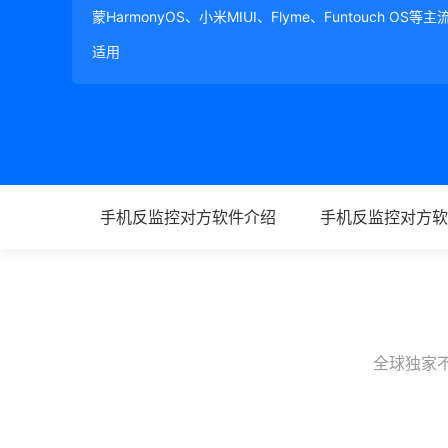
蒙HarmonyOS、小米MIUI、Flyme、Funtouch OS
适用
手机反监控对方软件介绍
手机反监控对方软
全球独家不