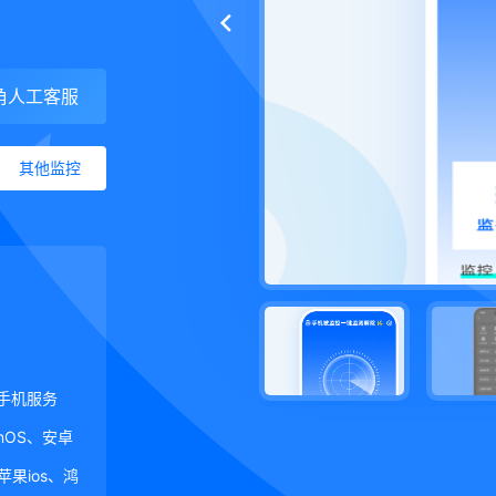
角人工客服
其他监控
手机服务
ginOS、安卓
、苹果ios、鸿