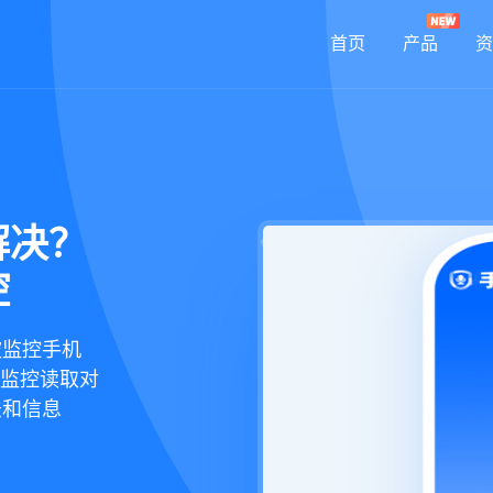
首页
产品
资
解决？
控
被监控手机
以监控读取对
法和信息