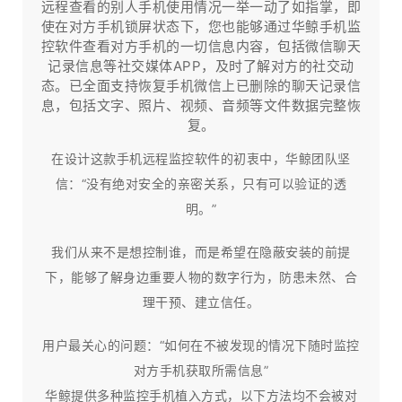
远程查看的别人手机使用情况一举一动了如指掌，即
使在对方手机锁屏状态下，您也能够通过华鲸手机监
控软件查看对方手机的一切信息内容，包括微信聊天
记录信息等社交媒体APP，及时了解对方的社交动
态。已全面支持恢复手机微信上已删除的聊天记录信
息，包括文字、照片、视频、音频等文件数据完整恢
复。
在设计这款手机远程监控软件的初衷中，华鲸团队坚
信：“没有绝对安全的亲密关系，只有可以验证的透
明。”
我们从来不是想控制谁，而是希望在隐蔽安装的前提
下，能够了解身边重要人物的数字行为，防患未然、合
理干预、建立信任。​
用户最关心的问题：“如何在不被发现的情况下随时监控
对方手机获取所需信息”
华鲸提供多种监控手机植入方式，以下方法均不会被对