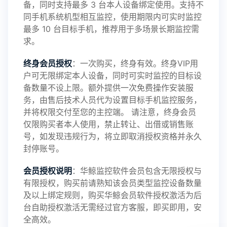
备，同时支持最多 3 台本人设备绑定使用。支持不
2025-01-13
V3.7
同手机系统机型相互监控，使用期限内可实时监控
最多 10 台目标手机，推荐用于多场景长期监控需
求。
2024-10-08
V3.6
终身会员授权
：一次购买，终身有效。终身VIP用
户可无限绑定本人设备，同时可实时监控的目标设
备数量不设上限。额外提供一次免费操作安装服
务，由售后技术人员代为设置目标手机监控服务，
2024-03-16
V3.5
并将权限交付至您的主控端。 请注意，终身会员
仅限购买者本人使用，禁止转让、出借或销售账
号，如发现违规行为，将立即取消授权资格并永久
封停账号。
2023-09-06
V3.4
会员授权说明
：华鲸监控软件会员包含无限授权与
有限授权，购买前请熟知该会员类型监控设备数量
及以上绑定规则，购买华鲸会员软件授权激活为后
2023-01-12
V3.3
台自助授权激活无需经过官方客服，即买即用，安
全高效。