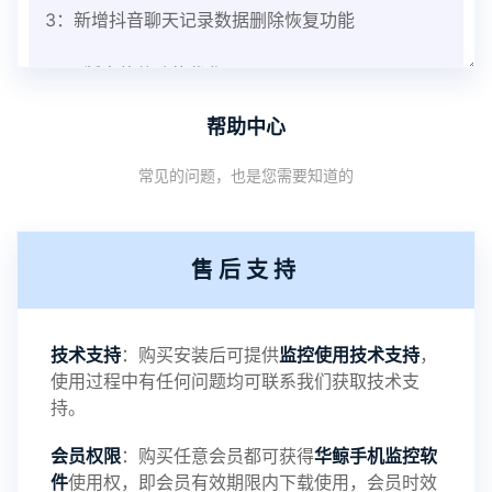
3：新增抖音聊天记录数据删除恢复功能
V3.8版本软件功能优化
帮助中心
1：优化监控终端从当前监控界面切换其他被控端手
常见的问题，也是您需要知道的
机设备响应慢问题
2：优化跟踪定位精确度
售后支持
3：优化系统界面设置功能
4：优化离线云储存服务器相册照片文件夹路径问题
技术支持
：购买安装后可提供
监控使用技术支持
，
使用过程中有任何问题均可联系我们获取技术支
5：优化关闭监控后离线设置云储存对方微信聊天记
持。
会员权限
：购买任意会员都可获得
华鲸手机监控软
录文件改为自定义文件名称
件
使用权，即会员有效期限内下载使用，会员时效