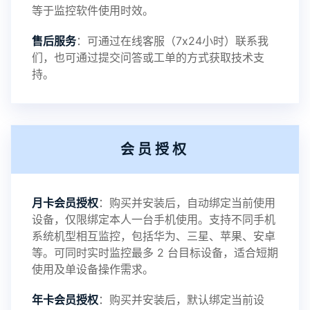
等于监控软件使用时效。
提示：
售后服务
：可通过在线客服（7x24小时）联系我
提示1：为避免异常风险情况，传输对方手机数据文
们，也可通过提交问答或工单的方式获取技术支
持。
件至本地请先切换代理网络
提示2：新会员用户切忌使用触控模式，避免发生监
会员授权
控被发现的情况
感谢新老会员用户的支持与反馈，欢迎大家反馈华
月卡会员授权
：购买并安装后，自动绑定当前使用
设备，仅限绑定本人一台手机使用。支持不同手机
鲸监控存在的问题与所需的更多功能，华鲸手机监
系统机型相互监控，包括华为、三星、苹果、安卓
等。可同时实时监控最多 2 台目标设备，适合短期
控将持续为您创造更优秀的监控APP
使用及单设备操作需求。
年卡会员授权
：购买并安装后，默认绑定当前设