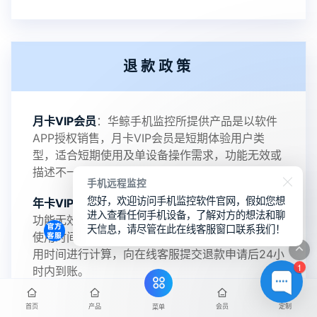
2022-06-25
V3.2
退款政策
2021-11-19
V3.1
月卡VIP会员
：华鲸手机监控所提供产品是以软件
APP授权销售，月卡VIP会员是短期体验用户类
型，适合短期使用及单设备操作需求，功能无效或
描述不一致支持全额退款。
手机远程监控
您好，欢迎访问手机监控软件官网，假如您想
年卡VIP会员
：支持无效退款政策，华鲸手机监控
进入查看任何手机设备，了解对方的想法和聊
功能无效或描述不一致支持全额退款，且支持剩余
天信息，请尽管在此在线客服窗口联系我们！
使用时间计价退款服务，退款金额将会按照剩余使
用时间进行计算，向在线客服提交退款申请后24小
1
时内到账。
终身VIP会员
：支持监控功能无效或描述不一致支
首页
产品
会员
定制
菜单