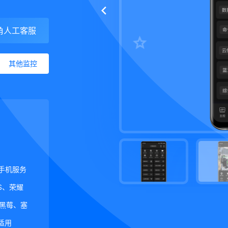
角人工客服
其他监控
手机服务
OS、荣耀
S、黑莓、塞
为适用