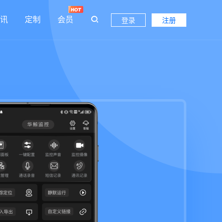
讯
定制
会员
登录
注册