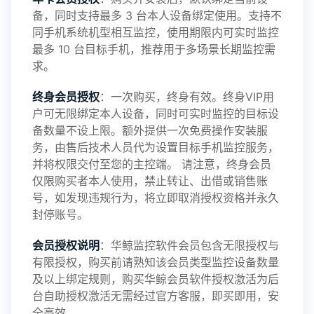
备，同时支持最多 3 台本人设备绑定使用。支持不
2025-01-13
V3.7
同手机系统机型相互监控，使用期限内可实时监控
最多 10 台目标手机，推荐用于多场景长期监控需
求。
2024-10-08
V3.6
终身会员授权
：一次购买，终身有效。终身VIP用
户可无限绑定本人设备，同时可实时监控的目标设
备数量不设上限。额外提供一次免费操作安装服
务，由售后技术人员代为设置目标手机监控服务，
2024-03-16
V3.5
并将权限交付至您的主控端。 请注意，终身会员
仅限购买者本人使用，禁止转让、出借或销售账
号，如发现违规行为，将立即取消授权资格并永久
封停账号。
2023-09-06
V3.4
会员授权说明
：华鲸监控软件会员包含无限授权与
有限授权，购买前请熟知该会员类型监控设备数量
及以上绑定规则，购买华鲸会员软件授权激活为后
2023-01-12
V3.3
台自助授权激活无需经过官方客服，即买即用，安
全高效。