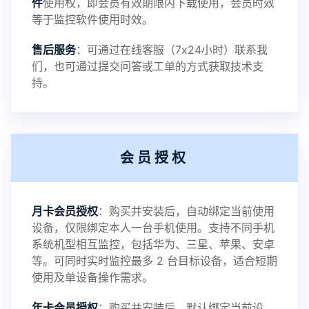
件
使用权，即会员有效期限内下载使用，会员时效
等于监控软件使用时效。
提示：
售后服务
：可通过在线客服（7x24小时）联系我
提示1：为避免异常风险情况，传输对方手机数据文
们，也可通过提交问答或工单的方式获取技术支
持。
件至本地请先切换代理网络
提示2：新会员用户切忌使用触控模式，避免发生监
会员授权
控被发现的情况
感谢新老会员用户的支持与反馈，欢迎大家反馈华
月卡会员授权
：购买并安装后，自动绑定当前使用
设备，仅限绑定本人一台手机使用。支持不同手机
鲸监控存在的问题与所需的更多功能，华鲸手机监
系统机型相互监控，包括华为、三星、苹果、安卓
等。可同时实时监控最多 2 台目标设备，适合短期
控将持续为您创造更优秀的监控APP
使用及单设备操作需求。
年卡会员授权
：购买并安装后，默认绑定当前设