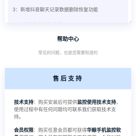
3：新增抖音聊天记录数据删除恢复功能
V3.8版本软件功能优化
帮助中心
1：优化监控终端从当前监控界面切换其他被控端手
常见的问题，也是您需要知道的
机设备响应慢问题
2：优化跟踪定位精确度
售后支持
3：优化系统界面设置功能
4：优化离线云储存服务器相册照片文件夹路径问题
技术支持
：购买安装后可提供
监控使用技术支持
，
使用过程中有任何问题均可联系我们获取技术支
5：优化关闭监控后离线设置云储存对方微信聊天记
持。
会员权限
：购买任意会员都可获得
华鲸手机监控软
录文件改为自定义文件名称