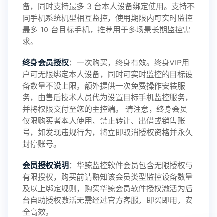
备，同时支持最多 3 台本人设备绑定使用。支持不
2025-01-13
V3.7
同手机系统机型相互监控，使用期限内可实时监控
最多 10 台目标手机，推荐用于多场景长期监控需
求。
2024-10-08
V3.6
终身会员授权
：一次购买，终身有效。终身VIP用
户可无限绑定本人设备，同时可实时监控的目标设
备数量不设上限。额外提供一次免费操作安装服
务，由售后技术人员代为设置目标手机监控服务，
2024-03-16
V3.5
并将权限交付至您的主控端。 请注意，终身会员
仅限购买者本人使用，禁止转让、出借或销售账
号，如发现违规行为，将立即取消授权资格并永久
封停账号。
2023-09-06
V3.4
会员授权说明
：华鲸监控软件会员包含无限授权与
有限授权，购买前请熟知该会员类型监控设备数量
及以上绑定规则，购买华鲸会员软件授权激活为后
2023-01-12
V3.3
台自助授权激活无需经过官方客服，即买即用，安
全高效。