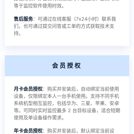
等于监控软件使用时效。
提示：
售后服务
：可通过在线客服（7x24小时）联系我
提示1：为避免异常风险情况，传输对方手机数据文
们，也可通过提交问答或工单的方式获取技术支
持。
件至本地请先切换代理网络
提示2：新会员用户切忌使用触控模式，避免发生监
会员授权
控被发现的情况
感谢新老会员用户的支持与反馈，欢迎大家反馈华
月卡会员授权
：购买并安装后，自动绑定当前使用
设备，仅限绑定本人一台手机使用。支持不同手机
鲸监控存在的问题与所需的更多功能，华鲸手机监
系统机型相互监控，包括华为、三星、苹果、安卓
等。可同时实时监控最多 2 台目标设备，适合短期
控将持续为您创造更优秀的监控APP
使用及单设备操作需求。
年卡会员授权
：购买并安装后，默认绑定当前设