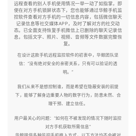
远程查看的别人手机使用情况一举一动了如指掌，即
使在对方手机锁屏状态下，您也能够通过华鲸手机监
控软件查看对方手机的一切信息内容，包括微信聊天
记录信息等社交媒体APP，及时了解对方的社交动
态。已全面支持恢复手机微信上已删除的聊天记录信
息，包括文字、照片、视频、音频等文件数据完整恢
复。
在设计这款手机远程监控软件的初衷中，华鲸团队坚
信：“没有绝对安全的亲密关系，只有可以验证的透
明。”
我们从来不是想控制谁，而是希望在隐蔽安装的前提
下，能够了解身边重要人物的数字行为，防患未然、合
理干预、建立信任。​
用户最关心的问题：“如何在不被发现的情况下随时监控
对方手机获取所需信息”
华鲸提供多种监控手机植入方式，以下方法均不会被对