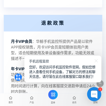
2022-06-25
V3.2
退款政策
2021-11-19
V3.1
月卡VIP会员
：华鲸手机监控所提供产品是以软件
APP授权销售，月卡VIP会员是短期体验用户类
型，适合短期使用及单设备操作需求，功能无效或
描述不一致支持全额退款。
手机远程监控
您好，欢迎访问手机监控软件官网，假如您想
年卡VIP会员
：支持无效退款政策，华鲸手机监控
进入查看任何手机设备，了解对方的想法和聊
功能无效或描述不一致支持全额退款，且支持剩余
天信息，请尽管在此在线客服窗口联系我们！
使用时间计价退款服务，退款金额将会按照剩余使
用时间进行计算，向在线客服提交退款申请后24小
1
时内到账。
终身VIP会员
：支持监控功能无效或描述不一致支
首页
产品
会员
定制
菜单