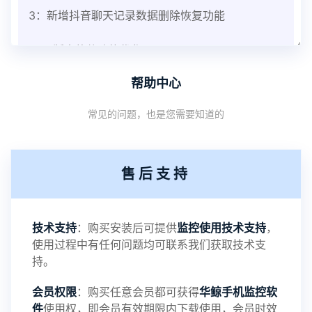
3：新增抖音聊天记录数据删除恢复功能
V3.8版本软件功能优化
帮助中心
1：优化监控终端从当前监控界面切换其他被控端手
常见的问题，也是您需要知道的
机设备响应慢问题
2：优化跟踪定位精确度
售后支持
3：优化系统界面设置功能
4：优化离线云储存服务器相册照片文件夹路径问题
技术支持
：购买安装后可提供
监控使用技术支持
，
使用过程中有任何问题均可联系我们获取技术支
5：优化关闭监控后离线设置云储存对方微信聊天记
持。
会员权限
：购买任意会员都可获得
华鲸手机监控软
录文件改为自定义文件名称
件
使用权，即会员有效期限内下载使用，会员时效