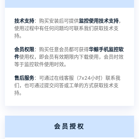
3：优化系统界面设置功能
4：优化离线云储存服务器相册照片文件夹路径问题
技术支持
：购买安装后可提供
监控使用技术支持
，
使用过程中有任何问题均可联系我们获取技术支
5：优化关闭监控后离线设置云储存对方微信聊天记
持。
会员权限
：购买任意会员都可获得
华鲸手机监控软
录文件改为自定义文件名称
件
使用权，即会员有效期限内下载使用，会员时效
等于监控软件使用时效。
提示：
售后服务
：可通过在线客服（7x24小时）联系我
提示1：为避免异常风险情况，传输对方手机数据文
们，也可通过提交问答或工单的方式获取技术支
持。
件至本地请先切换代理网络
提示2：新会员用户切忌使用触控模式，避免发生监
会员授权
控被发现的情况