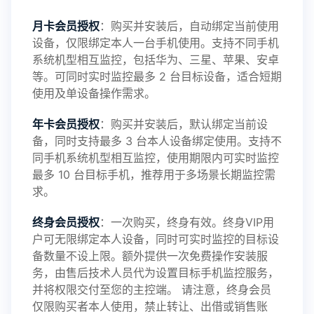
感谢新老会员用户的支持与反馈，欢迎大家反馈华
月卡会员授权
：购买并安装后，自动绑定当前使用
设备，仅限绑定本人一台手机使用。支持不同手机
鲸监控存在的问题与所需的更多功能，华鲸手机监
系统机型相互监控，包括华为、三星、苹果、安卓
等。可同时实时监控最多 2 台目标设备，适合短期
控将持续为您创造更优秀的监控APP
使用及单设备操作需求。
年卡会员授权
：购买并安装后，默认绑定当前设
备，同时支持最多 3 台本人设备绑定使用。支持不
2025-01-13
V3.7
同手机系统机型相互监控，使用期限内可实时监控
最多 10 台目标手机，推荐用于多场景长期监控需
求。
2024-10-08
V3.6
终身会员授权
：一次购买，终身有效。终身VIP用
户可无限绑定本人设备，同时可实时监控的目标设
备数量不设上限。额外提供一次免费操作安装服
务，由售后技术人员代为设置目标手机监控服务，
2024-03-16
V3.5
并将权限交付至您的主控端。 请注意，终身会员
仅限购买者本人使用，禁止转让、出借或销售账