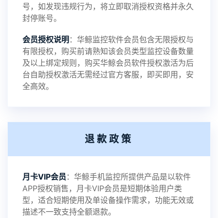
号，如发现违规行为，将立即取消授权资格并永久
封停账号。
2023-09-06
V3.4
会员授权说明
：华鲸监控软件会员包含无限授权与
有限授权，购买前请熟知该会员类型监控设备数量
及以上绑定规则，购买华鲸会员软件授权激活为后
2023-01-12
V3.3
台自助授权激活无需经过官方客服，即买即用，安
全高效。
2022-06-25
V3.2
退款政策
2021-11-19
V3.1
月卡VIP会员
：华鲸手机监控所提供产品是以软件
APP授权销售，月卡VIP会员是短期体验用户类
型，适合短期使用及单设备操作需求，功能无效或
描述不一致支持全额退款。