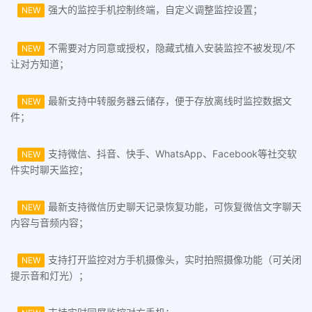
强大的监控手机控制终端，自定义调整监控设置；
NEW
不需要对方同意或授权，隐藏式植入安装监控不被发现/不
NEW
让对方知道；
最新支持中转服务器云储存，便于存放离线时监控数据文
NEW
件；
支持微信、抖音、快手、WhatsApp、Facebook等社交软
NEW
件实时聊天监控；
最新支持微信历史聊天记录恢复功能，可恢复微信文字聊天
NEW
内容与音频内容；
支持打开监控对方手机摄像头，实时拍照摄像功能（可关闭
NEW
提示音和灯光）；