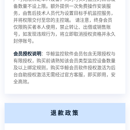
备数量不设上限。额外提供一次免费操作安装服
务，由售后技术人员代为设置目标手机监控服务，
2024-03-16
V3.5
并将权限交付至您的主控端。 请注意，终身会员
仅限购买者本人使用，禁止转让、出借或销售账
号，如发现违规行为，将立即取消授权资格并永久
封停账号。
2023-09-06
V3.4
会员授权说明
：华鲸监控软件会员包含无限授权与
有限授权，购买前请熟知该会员类型监控设备数量
及以上绑定规则，购买华鲸会员软件授权激活为后
2023-01-12
V3.3
台自助授权激活无需经过官方客服，即买即用，安
全高效。
2022-06-25
V3.2
退款政策
2021-11-19
V3.1