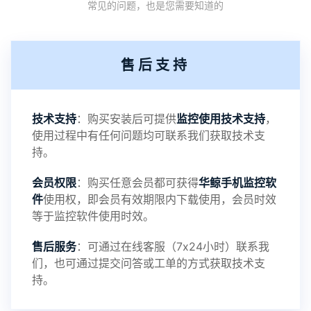
常见的问题，也是您需要知道的
机设备响应慢问题
2：优化跟踪定位精确度
售后支持
3：优化系统界面设置功能
4：优化离线云储存服务器相册照片文件夹路径问题
技术支持
：购买安装后可提供
监控使用技术支持
，
使用过程中有任何问题均可联系我们获取技术支
5：优化关闭监控后离线设置云储存对方微信聊天记
持。
会员权限
：购买任意会员都可获得
华鲸手机监控软
录文件改为自定义文件名称
件
使用权，即会员有效期限内下载使用，会员时效
等于监控软件使用时效。
提示：
售后服务
：可通过在线客服（7x24小时）联系我
提示1：为避免异常风险情况，传输对方手机数据文
们，也可通过提交问答或工单的方式获取技术支
持。
件至本地请先切换代理网络