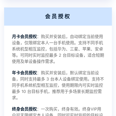
提示2：新会员用户切忌使用触控模式，避免发生监
会员授权
控被发现的情况
感谢新老会员用户的支持与反馈，欢迎大家反馈华
月卡会员授权
：购买并安装后，自动绑定当前使用
设备，仅限绑定本人一台手机使用。支持不同手机
鲸监控存在的问题与所需的更多功能，华鲸手机监
系统机型相互监控，包括华为、三星、苹果、安卓
等。可同时实时监控最多 2 台目标设备，适合短期
控将持续为您创造更优秀的监控APP
使用及单设备操作需求。
年卡会员授权
：购买并安装后，默认绑定当前设
备，同时支持最多 3 台本人设备绑定使用。支持不
2025-01-13
V3.7
同手机系统机型相互监控，使用期限内可实时监控
最多 10 台目标手机，推荐用于多场景长期监控需
求。
2024-10-08
V3.6
终身会员授权
：一次购买，终身有效。终身VIP用
户可无限绑定本人设备，同时可实时监控的目标设