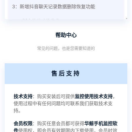
3：新增抖音聊天记录数据删除恢复功能
V3.8版本软件功能优化
帮助中心
1：优化监控终端从当前监控界面切换其他被控端手
常见的问题，也是您需要知道的
机设备响应慢问题
2：优化跟踪定位精确度
售后支持
3：优化系统界面设置功能
4：优化离线云储存服务器相册照片文件夹路径问题
技术支持
：购买安装后可提供
监控使用技术支持
，
使用过程中有任何问题均可联系我们获取技术支
5：优化关闭监控后离线设置云储存对方微信聊天记
持。
会员权限
：购买任意会员都可获得
华鲸手机监控软
录文件改为自定义文件名称
件
使用权，即会员有效期限内下载使用，会员时效