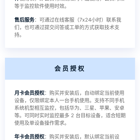
等于监控软件使用时效。
提示：
售后服务
：可通过在线客服（7x24小时）联系我
提示1：为避免异常风险情况，传输对方手机数据文
们，也可通过提交问答或工单的方式获取技术支
持。
件至本地请先切换代理网络
提示2：新会员用户切忌使用触控模式，避免发生监
会员授权
控被发现的情况
感谢新老会员用户的支持与反馈，欢迎大家反馈华
月卡会员授权
：购买并安装后，自动绑定当前使用
设备，仅限绑定本人一台手机使用。支持不同手机
鲸监控存在的问题与所需的更多功能，华鲸手机监
系统机型相互监控，包括华为、三星、苹果、安卓
等。可同时实时监控最多 2 台目标设备，适合短期
控将持续为您创造更优秀的监控APP
使用及单设备操作需求。
年卡会员授权
：购买并安装后，默认绑定当前设