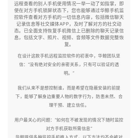
远程查看的别人手机使用情况一举一动了如指掌，即
使在对方手机锁屏状态下，您也能够通过华鲸手机监
控软件查看对方手机的一切信息内容，包括微信聊天
记录信息等社交媒体APP，及时了解对方的社交动
态。已全面支持恢复手机微信上已删除的聊天记录信
息，包括文字、照片、视频、音频等文件数据完整恢
复。
在设计这款手机远程监控软件的初衷中，华鲸团队坚
信：“没有绝对安全的亲密关系，只有可以验证的透
明。”
我们从来不是想控制谁，而是希望在隐蔽安装的前提
下，能够了解身边重要人物的数字行为，防患未然、合
理干预、建立信任。​
用户最关心的问题：“如何在不被发现的情况下随时监控
对方手机获取所需信息”
华鲸提供多种监控手机植入方式，以下方法均不会被对