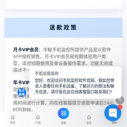
2022-06-25
V3.2
退款政策
2021-11-19
V3.1
月卡VIP会员
：华鲸手机监控所提供产品是以软件
APP授权销售，月卡VIP会员是短期体验用户类
型，适合短期使用及单设备操作需求，功能无效或
描述不一致支持全额退款。
手机远程监控
您好，欢迎访问手机监控软件官网，假如您想
年卡VIP会员
：支持无效退款政策，华鲸手机监控
进入查看任何手机设备，了解对方的想法和聊
功能无效或描述不一致支持全额退款，且支持剩余
天信息，请尽管在此在线客服窗口联系我们！
使用时间计价退款服务，退款金额将会按照剩余使
用时间进行计算，向在线客服提交退款申请后24小
1
时内到账。
终身VIP会员
：支持监控功能无效或描述不一致支
首页
产品
会员
定制
菜单