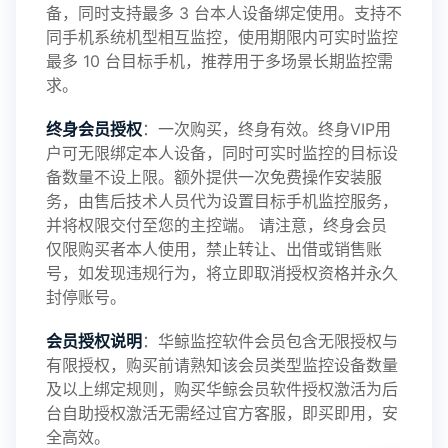
备，同时支持最多 3 台本人设备绑定使用。支持不
2025-01-13
V3.7
同手机系统机型相互监控，使用期限内可实时监控
最多 10 台目标手机，推荐用于多场景长期监控需
求。
2024-10-08
V3.6
终身会员授权
：一次购买，终身有效。终身VIP用
户可无限绑定本人设备，同时可实时监控的目标设
备数量不设上限。额外提供一次免费操作安装服
务，由售后技术人员代为设置目标手机监控服务，
2024-03-16
V3.5
并将权限交付至您的主控端。 请注意，终身会员
仅限购买者本人使用，禁止转让、出借或销售账
号，如发现违规行为，将立即取消授权资格并永久
封停账号。
2023-09-06
V3.4
会员授权说明
：华鲸监控软件会员包含无限授权与
有限授权，购买前请熟知该会员类型监控设备数量
及以上绑定规则，购买华鲸会员软件授权激活为后
2023-01-12
V3.3
台自助授权激活无需经过官方客服，即买即用，安
全高效。