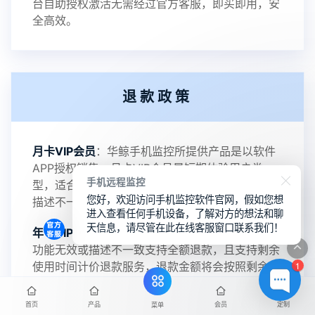
V3.3
台自助授权激活无需经过官方客服，即买即用，安
全高效。
2022-06-25
V3.2
退款政策
2021-11-19
V3.1
月卡VIP会员
：华鲸手机监控所提供产品是以软件
APP授权销售，月卡VIP会员是短期体验用户类
手机远程监控
型，适合短期使用及单设备操作需求，功能无效或
您好，欢迎访问手机监控软件官网，假如您想
描述不一致支持全额退款。
进入查看任何手机设备，了解对方的想法和聊
天信息，请尽管在此在线客服窗口联系我们！
年卡VIP会员
：支持无效退款政策，华鲸手机监控
功能无效或描述不一致支持全额退款，且支持剩余
1
使用时间计价退款服务，退款金额将会按照剩余使
用时间进行计算，向在线客服提交退款申请后24小
时内到账。
首页
产品
会员
定制
菜单