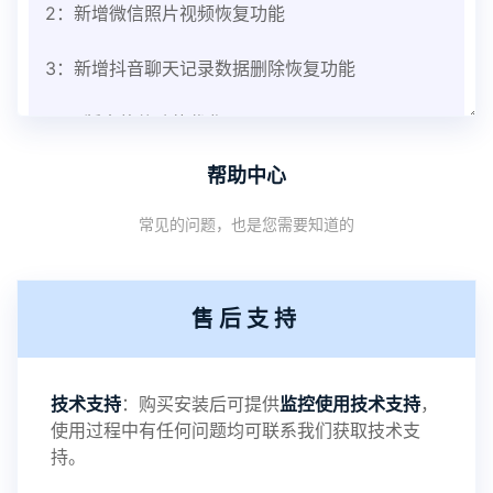
2：新增微信照片视频恢复功能
3：新增抖音聊天记录数据删除恢复功能
V3.8版本软件功能优化
帮助中心
1：优化监控终端从当前监控界面切换其他被控端手
常见的问题，也是您需要知道的
机设备响应慢问题
2：优化跟踪定位精确度
售后支持
3：优化系统界面设置功能
4：优化离线云储存服务器相册照片文件夹路径问题
技术支持
：购买安装后可提供
监控使用技术支持
，
使用过程中有任何问题均可联系我们获取技术支
5：优化关闭监控后离线设置云储存对方微信聊天记
持。