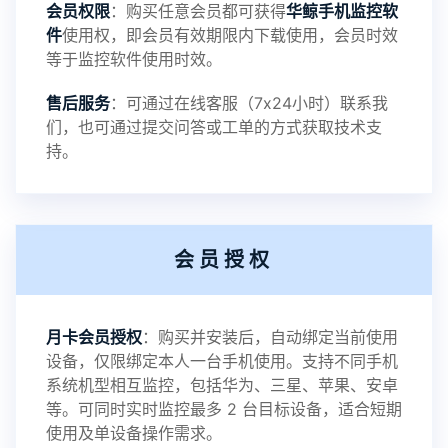
会员权限
：购买任意会员都可获得
华鲸手机监控软
录文件改为自定义文件名称
件
使用权，即会员有效期限内下载使用，会员时效
等于监控软件使用时效。
提示：
售后服务
：可通过在线客服（7x24小时）联系我
提示1：为避免异常风险情况，传输对方手机数据文
们，也可通过提交问答或工单的方式获取技术支
持。
件至本地请先切换代理网络
提示2：新会员用户切忌使用触控模式，避免发生监
会员授权
控被发现的情况
感谢新老会员用户的支持与反馈，欢迎大家反馈华
月卡会员授权
：购买并安装后，自动绑定当前使用
设备，仅限绑定本人一台手机使用。支持不同手机
鲸监控存在的问题与所需的更多功能，华鲸手机监
系统机型相互监控，包括华为、三星、苹果、安卓
等。可同时实时监控最多 2 台目标设备，适合短期
控将持续为您创造更优秀的监控APP
使用及单设备操作需求。