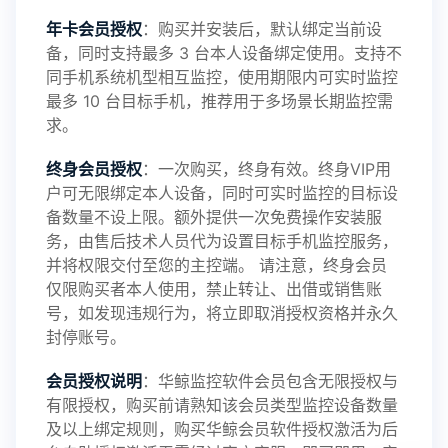
年卡会员授权
：购买并安装后，默认绑定当前设
备，同时支持最多 3 台本人设备绑定使用。支持不
2025-01-13
V3.7
同手机系统机型相互监控，使用期限内可实时监控
最多 10 台目标手机，推荐用于多场景长期监控需
求。
2024-10-08
V3.6
终身会员授权
：一次购买，终身有效。终身VIP用
户可无限绑定本人设备，同时可实时监控的目标设
备数量不设上限。额外提供一次免费操作安装服
务，由售后技术人员代为设置目标手机监控服务，
2024-03-16
V3.5
并将权限交付至您的主控端。 请注意，终身会员
仅限购买者本人使用，禁止转让、出借或销售账
号，如发现违规行为，将立即取消授权资格并永久
封停账号。
2023-09-06
V3.4
会员授权说明
：华鲸监控软件会员包含无限授权与
有限授权，购买前请熟知该会员类型监控设备数量
及以上绑定规则，购买华鲸会员软件授权激活为后
2023-01-12