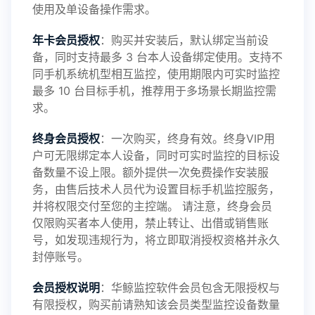
使用及单设备操作需求。
年卡会员授权
：购买并安装后，默认绑定当前设
备，同时支持最多 3 台本人设备绑定使用。支持不
2025-01-13
V3.7
同手机系统机型相互监控，使用期限内可实时监控
最多 10 台目标手机，推荐用于多场景长期监控需
求。
2024-10-08
V3.6
终身会员授权
：一次购买，终身有效。终身VIP用
户可无限绑定本人设备，同时可实时监控的目标设
备数量不设上限。额外提供一次免费操作安装服
务，由售后技术人员代为设置目标手机监控服务，
2024-03-16
V3.5
并将权限交付至您的主控端。 请注意，终身会员
仅限购买者本人使用，禁止转让、出借或销售账
号，如发现违规行为，将立即取消授权资格并永久
封停账号。
2023-09-06
V3.4
会员授权说明
：华鲸监控软件会员包含无限授权与
有限授权，购买前请熟知该会员类型监控设备数量