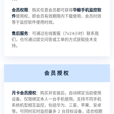
会员权限
：购买任意会员都可获得
华鲸手机监控软
录文件改为自定义文件名称
件
使用权，即会员有效期限内下载使用，会员时效
等于监控软件使用时效。
提示：
售后服务
：可通过在线客服（7x24小时）联系我
提示1：为避免异常风险情况，传输对方手机数据文
们，也可通过提交问答或工单的方式获取技术支
持。
件至本地请先切换代理网络
提示2：新会员用户切忌使用触控模式，避免发生监
会员授权
控被发现的情况
感谢新老会员用户的支持与反馈，欢迎大家反馈华
月卡会员授权
：购买并安装后，自动绑定当前使用
设备，仅限绑定本人一台手机使用。支持不同手机
鲸监控存在的问题与所需的更多功能，华鲸手机监
系统机型相互监控，包括华为、三星、苹果、安卓
等。可同时实时监控最多 2 台目标设备，适合短期
控将持续为您创造更优秀的监控APP