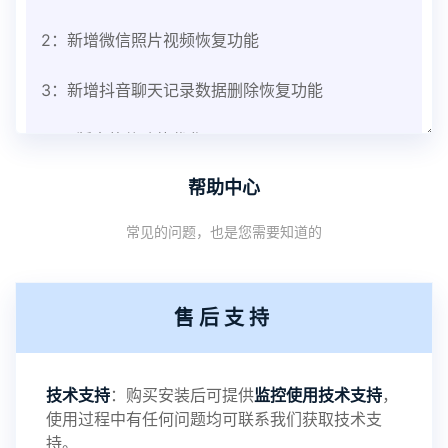
2：新增微信照片视频恢复功能
3：新增抖音聊天记录数据删除恢复功能
V3.8版本软件功能优化
帮助中心
1：优化监控终端从当前监控界面切换其他被控端手
常见的问题，也是您需要知道的
机设备响应慢问题
2：优化跟踪定位精确度
售后支持
3：优化系统界面设置功能
4：优化离线云储存服务器相册照片文件夹路径问题
技术支持
：购买安装后可提供
监控使用技术支持
，
使用过程中有任何问题均可联系我们获取技术支
5：优化关闭监控后离线设置云储存对方微信聊天记
持。