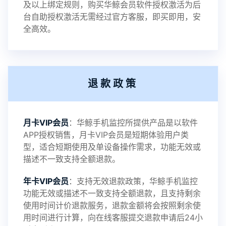
及以上绑定规则，购买华鲸会员软件授权激活为后
2023-01-12
V3.3
台自助授权激活无需经过官方客服，即买即用，安
全高效。
2022-06-25
V3.2
退款政策
2021-11-19
V3.1
月卡VIP会员
：华鲸手机监控所提供产品是以软件
APP授权销售，月卡VIP会员是短期体验用户类
型，适合短期使用及单设备操作需求，功能无效或
描述不一致支持全额退款。
年卡VIP会员
：支持无效退款政策，华鲸手机监控
功能无效或描述不一致支持全额退款，且支持剩余
使用时间计价退款服务，退款金额将会按照剩余使
用时间进行计算，向在线客服提交退款申请后24小