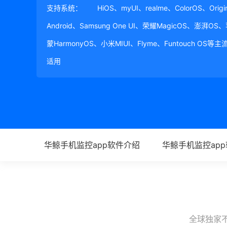
支持系统：
HiOS、myUI、realme、ColorOS、Ori
Android、Samsung One UI、荣耀MagicOS、澎湃OS
蒙HarmonyOS、小米MIUI、Flyme、Funtouch OS
适用
华鲸手机监控app软件介绍
华鲸手机监控ap
全球独家不