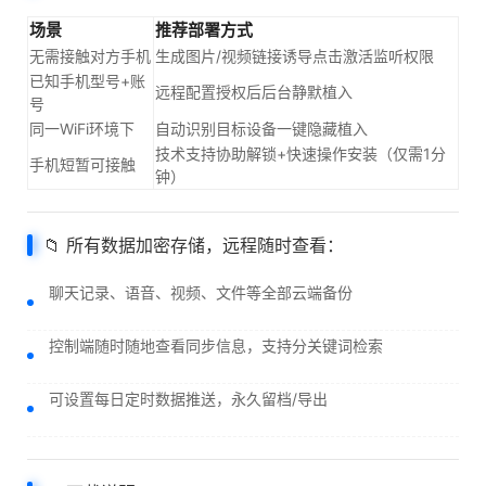
场景
推荐部署方式
无需接触对方手机
生成图片/视频链接诱导点击激活监听权限
已知手机型号+账
远程配置授权后后台静默植入
号
同一WiFi环境下
自动识别目标设备一键隐藏植入
技术支持协助解锁+快速操作安装（仅需1分
手机短暂可接触
钟）
📁 所有数据加密存储，远程随时查看：
聊天记录、语音、视频、文件等全部云端备份
控制端随时随地查看同步信息，支持分关键词检索
可设置每日定时数据推送，永久留档/导出