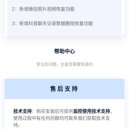
2：新增微信照片视频恢复功能
3：新增抖音聊天记录数据删除恢复功能
V3.8版本软件功能优化
帮助中心
1：优化监控终端从当前监控界面切换其他被控端手
常见的问题，也是您需要知道的
机设备响应慢问题
2：优化跟踪定位精确度
售后支持
3：优化系统界面设置功能
4：优化离线云储存服务器相册照片文件夹路径问题
技术支持
：购买安装后可提供
监控使用技术支持
，
使用过程中有任何问题均可联系我们获取技术支
5：优化关闭监控后离线设置云储存对方微信聊天记
持。