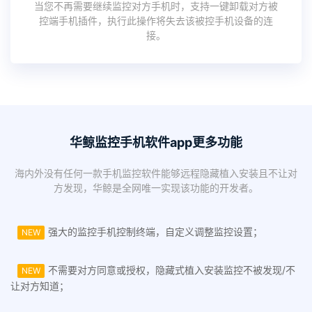
当您不再需要继续监控对方手机时，支持一键卸载对方被
控端手机插件，执行此操作将失去该被控手机设备的连
接。
华鲸监控手机软件app更多功能
海内外没有任何一款手机监控软件能够远程隐藏植入安装且不让对
方发现，华鲸是全网唯一实现该功能的开发者。
强大的监控手机控制终端，自定义调整监控设置；
NEW
不需要对方同意或授权，隐藏式植入安装监控不被发现/不
NEW
让对方知道；