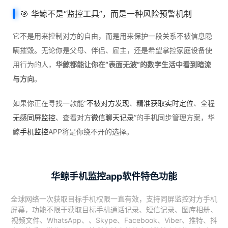
🎯
华鲸
不是“监控工具”，而是一种风险预警机制
它不是用来控制对方的自由，而是用来保护一段关系不被信息隐
瞒摧毁。无论你是父母、伴侣、雇主，还是希望掌控家庭设备使
用行为的人，
华鲸都能让你在“表面无波”的数字生活中看到暗流
与方向
。
如果你正在寻找一款能“
不被对方发现
、
精准获取实时定位
、全程
无感同屏监控
、查看对方
微信聊天记录
”的手机同步管理方案，华
鲸
手机监控
APP将是你绕不开的选择。
华鲸手机监控app软件特色功能
全球网络一次获取目标手机权限一直有效，支持同屏监控对方手机
屏幕，功能不限于获取目标手机通话记录、短信记录、图库相册、
视频文件、WhatsApp、、Skype、Facebook、Viber、推特、抖