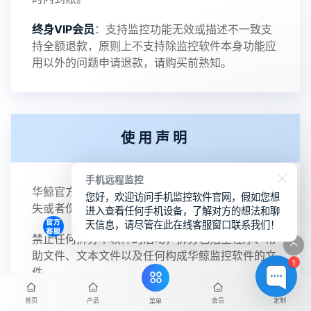
终身VIP会员
：支持监控功能无效或描述不一致支
持全额退款，原则上不支持除监控软件本身功能应
用以外的问题申请退款，请购买前熟知。
使用声明
手机远程监控
华鲸官方不承诺对任何由于使用本软件而引起的损
您好，欢迎访问手机监控软件官网，假如您想
失或者伤害负责。
进入查看任何手机设备，了解对方的想法和聊
天信息，请尽管在此在线客服窗口联系我们！
禁止任何拆分本软件的活动，拆分包括主程序、帮
助文件、文本文件以及任何构成华鲸监控软件的文
1
件。
禁止任何未获得华鲸授权的销售活动（包括利用华
首页
产品
会员
定制
菜单