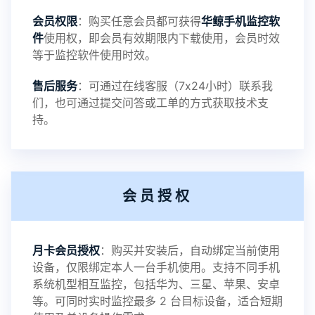
会员权限
：购买任意会员都可获得
华鲸手机监控软
录文件改为自定义文件名称
件
使用权，即会员有效期限内下载使用，会员时效
等于监控软件使用时效。
提示：
售后服务
：可通过在线客服（7x24小时）联系我
提示1：为避免异常风险情况，传输对方手机数据文
们，也可通过提交问答或工单的方式获取技术支
持。
件至本地请先切换代理网络
提示2：新会员用户切忌使用触控模式，避免发生监
会员授权
控被发现的情况
感谢新老会员用户的支持与反馈，欢迎大家反馈华
月卡会员授权
：购买并安装后，自动绑定当前使用
设备，仅限绑定本人一台手机使用。支持不同手机
鲸监控存在的问题与所需的更多功能，华鲸手机监
系统机型相互监控，包括华为、三星、苹果、安卓
等。可同时实时监控最多 2 台目标设备，适合短期
控将持续为您创造更优秀的监控APP