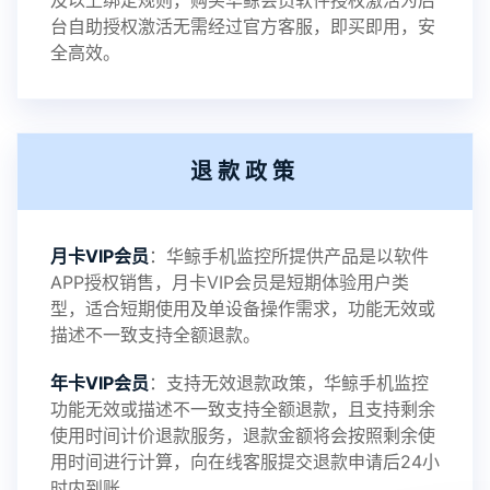
及以上绑定规则，购买华鲸会员软件授权激活为后
2023-01-12
V3.3
台自助授权激活无需经过官方客服，即买即用，安
全高效。
2022-06-25
V3.2
退款政策
2021-11-19
V3.1
月卡VIP会员
：华鲸手机监控所提供产品是以软件
APP授权销售，月卡VIP会员是短期体验用户类
型，适合短期使用及单设备操作需求，功能无效或
描述不一致支持全额退款。
年卡VIP会员
：支持无效退款政策，华鲸手机监控
功能无效或描述不一致支持全额退款，且支持剩余
使用时间计价退款服务，退款金额将会按照剩余使
用时间进行计算，向在线客服提交退款申请后24小
时内到账。