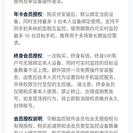
使用及单设备操作需求。
年卡会员授权
：购买并安装后，默认绑定当前设
备，同时支持最多 3 台本人设备绑定使用。支持不
2025-01-13
V3.7
同手机系统机型相互监控，使用期限内可实时监控
最多 10 台目标手机，推荐用于多场景长期监控需
求。
2024-10-08
V3.6
终身会员授权
：一次购买，终身有效。终身VIP用
户可无限绑定本人设备，同时可实时监控的目标设
备数量不设上限。额外提供一次免费操作安装服
务，由售后技术人员代为设置目标手机监控服务，
2024-03-16
V3.5
并将权限交付至您的主控端。 请注意，终身会员
仅限购买者本人使用，禁止转让、出借或销售账
号，如发现违规行为，将立即取消授权资格并永久
封停账号。
2023-09-06
V3.4
会员授权说明
：华鲸监控软件会员包含无限授权与
有限授权，购买前请熟知该会员类型监控设备数量