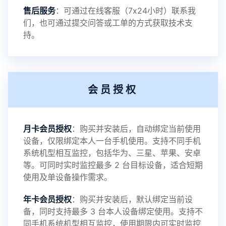
售后服务
：可通过在线客服（7x24小时）联系我
提示1：为避免异常风险情况，传输对方手机数据文
们，也可通过提交问答或工单的方式获取技术支
持。
件至本地请先切换代理网络
提示2：新会员用户切忌使用触控模式，避免发生监
会员授权
控被发现的情况
感谢新老会员用户的支持与反馈，欢迎大家反馈华
月卡会员授权
：购买并安装后，自动绑定当前使用
设备，仅限绑定本人一台手机使用。支持不同手机
鲸监控存在的问题与所需的更多功能，华鲸手机监
系统机型相互监控，包括华为、三星、苹果、安卓
等。可同时实时监控最多 2 台目标设备，适合短期
控将持续为您创造更优秀的监控APP
使用及单设备操作需求。
年卡会员授权
：购买并安装后，默认绑定当前设
备，同时支持最多 3 台本人设备绑定使用。支持不
2025-01-13
V3.7
同手机系统机型相互监控，使用期限内可实时监控