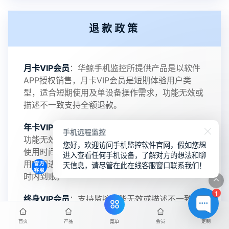
2022-06-25
V3.2
退款政策
2021-11-19
V3.1
月卡VIP会员
：华鲸手机监控所提供产品是以软件
APP授权销售，月卡VIP会员是短期体验用户类
型，适合短期使用及单设备操作需求，功能无效或
描述不一致支持全额退款。
年卡VIP会员
：支持无效退款政策，华鲸手机监控
手机远程监控
功能无效或描述不一致支持全额退款，且支持剩余
您好，欢迎访问手机监控软件官网，假如您想
使用时间计价退款服务，退款金额将会按照剩余使
进入查看任何手机设备，了解对方的想法和聊
用时间进行计算，向在线客服提交退款申请后24小
天信息，请尽管在此在线客服窗口联系我们！
时内到账。
1
终身VIP会员
：支持监控功能无效或描述不一致支
持全额退款，原则上不支持除监控软件本身功能应
首页
产品
会员
定制
用以外的问题申请退款，请购买前熟知。
菜单