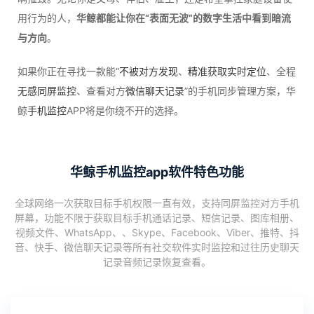
用行为的人，
华鲸都能让你在“表面无波”的数字生活中看到暗流
与方向
。
如果你正在寻找一款能“
不被对方发现
、
精准获取实时定位
、全程
无感同屏监控
、查看对方
微信聊天记录
”的手机同步管理方案，华
鲸
手机监控
APP将是你绕不开的选择。
华鲸手机监控app软件特色功能
全球网络一次获取目标手机权限一直有效，支持同屏监控对方手机
屏幕，功能不限于获取目标手机通话记录、短信记录、图库相册、
视频文件、WhatsApp、、Skype、Facebook、Viber、推特、抖
音、快手、微信聊天记录等所有社交软件实时监控和过往历史聊天
记录音频记录恢复查看。