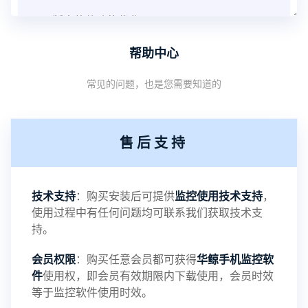
V3.8版本软件功能优化
帮助中心
1：优化监控终端从当前监控界面切换其他被控端手
常见的问题，也是您需要知道的
机设备响应慢问题
2：优化跟踪定位精确度
售后支持
3：优化系统界面设置功能
4：优化离线云储存服务器相册照片文件夹路径问题
技术支持
：购买安装后可提供
监控使用技术支持
，
使用过程中有任何问题均可联系我们获取技术支
5：优化关闭监控后离线设置云储存对方微信聊天记
持。
会员权限
：购买任意会员都可获得
华鲸手机监控软
录文件改为自定义文件名称
件
使用权，即会员有效期限内下载使用，会员时效
等于监控软件使用时效。
提示：