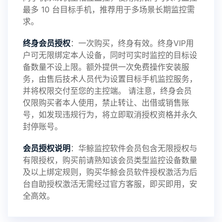
最多 10 台目标手机，推荐用于多场景长期监控需
求。
2024-10-08
V3.6
终身会员授权
：一次购买，终身有效。终身VIP用
户可无限绑定本人设备，同时可实时监控的目标设
备数量不设上限。额外提供一次免费操作安装服
务，由售后技术人员代为设置目标手机监控服务，
2024-03-16
V3.5
并将权限交付至您的主控端。 请注意，终身会员
仅限购买者本人使用，禁止转让、出借或销售账
号，如发现违规行为，将立即取消授权资格并永久
封停账号。
2023-09-06
V3.4
会员授权说明
：华鲸监控软件会员包含无限授权与
有限授权，购买前请熟知该会员类型监控设备数量
及以上绑定规则，购买华鲸会员软件授权激活为后
2023-01-12
V3.3
台自助授权激活无需经过官方客服，即买即用，安
全高效。