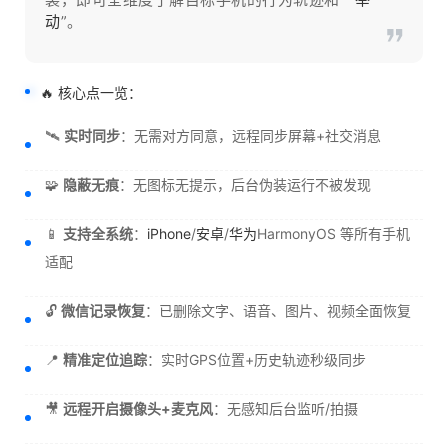
动
”。
🔥 核心点一览：
🛰️
实时同步
：无需对方同意，远程同步屏幕+社交消息
🧩
隐蔽无痕
：无图标无提示，后台伪装运行不被发现
📱
支持全系统
：
iPhone
/
安卓
/
华为
HarmonyOS 等所有手机
适配
🔓
微信记录恢复
：已删除文字、语音、图片、视频全面恢复
📍
精准定位追踪
：实时GPS位置+历史轨迹秒级同步
🎥
远程开启摄像头+麦克风
：无感知后台监听/拍摄