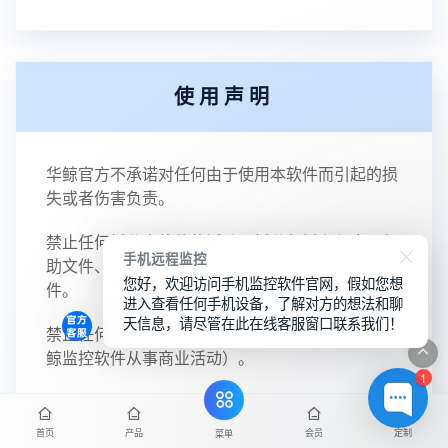
使用声明
华鲸官方不承诺对任何由于使用本软件而引起的损
失或者伤害负责。
禁止任何拆分本软件的活动，拆分包括主程序、帮
手机远程监控
助文件、文本文件以及任何构成华鲸监控软件的文
您好，欢迎访问手机监控软件官网，假如您想
件。
进入查看任何手机设备，了解对方的想法和聊
天信息，请尽管在此在线客服窗口联系我们！
禁止任何未获得华鲸授权的销售活动（包括利用华
鲸监控软件从事商业活动）。
1
首页
产品
会员
定制
菜单