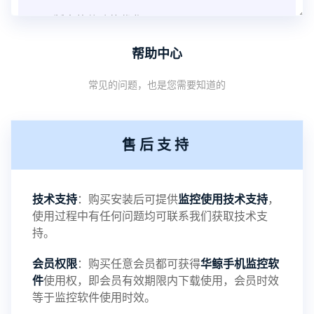
V3.8版本软件功能优化
帮助中心
1：优化监控终端从当前监控界面切换其他被控端手
常见的问题，也是您需要知道的
机设备响应慢问题
2：优化跟踪定位精确度
售后支持
3：优化系统界面设置功能
4：优化离线云储存服务器相册照片文件夹路径问题
技术支持
：购买安装后可提供
监控使用技术支持
，
使用过程中有任何问题均可联系我们获取技术支
5：优化关闭监控后离线设置云储存对方微信聊天记
持。
会员权限
：购买任意会员都可获得
华鲸手机监控软
录文件改为自定义文件名称
件
使用权，即会员有效期限内下载使用，会员时效
等于监控软件使用时效。
提示：