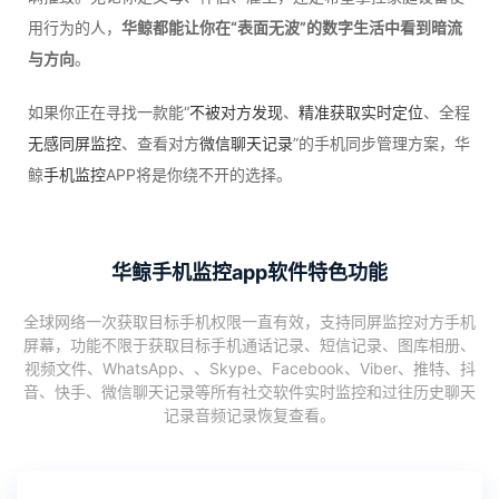
用行为的人，
华鲸都能让你在“表面无波”的数字生活中看到暗流
与方向
。
如果你正在寻找一款能“
不被对方发现
、
精准获取实时定位
、全程
无感同屏监控
、查看对方
微信聊天记录
”的手机同步管理方案，华
鲸
手机监控
APP将是你绕不开的选择。
华鲸手机监控app软件特色功能
全球网络一次获取目标手机权限一直有效，支持同屏监控对方手机
屏幕，功能不限于获取目标手机通话记录、短信记录、图库相册、
视频文件、WhatsApp、、Skype、Facebook、Viber、推特、抖
音、快手、微信聊天记录等所有社交软件实时监控和过往历史聊天
记录音频记录恢复查看。