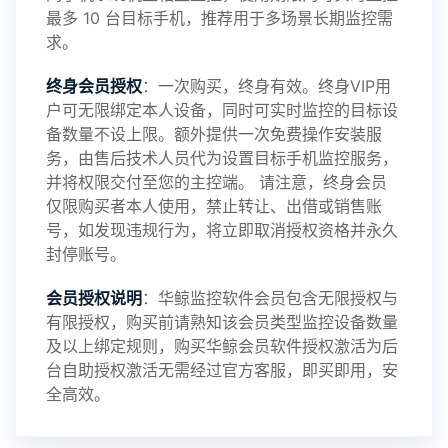
最多 10 台目标手机，推荐用于多场景长期监控需
求。
2024-10-08
V3.6
终身会员授权
：一次购买，终身有效。终身VIP用
户可无限绑定本人设备，同时可实时监控的目标设
备数量不设上限。额外提供一次免费操作安装服
务，由售后技术人员代为设置目标手机监控服务，
2024-03-16
V3.5
并将权限交付至您的主控端。 请注意，终身会员
仅限购买者本人使用，禁止转让、出借或销售账
号，如发现违规行为，将立即取消授权资格并永久
封停账号。
2023-09-06
V3.4
会员授权说明
：华鲸监控软件会员包含无限授权与
有限授权，购买前请熟知该会员类型监控设备数量
及以上绑定规则，购买华鲸会员软件授权激活为后
2023-01-12
V3.3
台自助授权激活无需经过官方客服，即买即用，安
全高效。