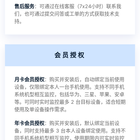
售后服务
：可通过在线客服（7x24小时）联系我
提示1：为避免异常风险情况，传输对方手机数据文
们，也可通过提交问答或工单的方式获取技术支
持。
件至本地请先切换代理网络
提示2：新会员用户切忌使用触控模式，避免发生监
会员授权
控被发现的情况
感谢新老会员用户的支持与反馈，欢迎大家反馈华
月卡会员授权
：购买并安装后，自动绑定当前使用
设备，仅限绑定本人一台手机使用。支持不同手机
鲸监控存在的问题与所需的更多功能，华鲸手机监
系统机型相互监控，包括华为、三星、苹果、安卓
等。可同时实时监控最多 2 台目标设备，适合短期
控将持续为您创造更优秀的监控APP
使用及单设备操作需求。
年卡会员授权
：购买并安装后，默认绑定当前设
备，同时支持最多 3 台本人设备绑定使用。支持不
2025-01-13
V3.7
同手机系统机型相互监控，使用期限内可实时监控