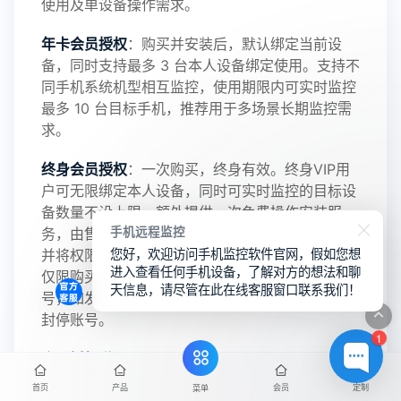
使用及单设备操作需求。
年卡会员授权
：购买并安装后，默认绑定当前设
备，同时支持最多 3 台本人设备绑定使用。支持不
2025-01-13
V3.7
同手机系统机型相互监控，使用期限内可实时监控
最多 10 台目标手机，推荐用于多场景长期监控需
求。
2024-10-08
V3.6
终身会员授权
：一次购买，终身有效。终身VIP用
户可无限绑定本人设备，同时可实时监控的目标设
备数量不设上限。额外提供一次免费操作安装服
手机远程监控
务，由售后技术人员代为设置目标手机监控服务，
2024-03-16
您好，欢迎访问手机监控软件官网，假如您想
V3.5
并将权限交付至您的主控端。 请注意，终身会员
进入查看任何手机设备，了解对方的想法和聊
仅限购买者本人使用，禁止转让、出借或销售账
天信息，请尽管在此在线客服窗口联系我们！
号，如发现违规行为，将立即取消授权资格并永久
封停账号。
2023-09-06
V3.4
1
会员授权说明
：华鲸监控软件会员包含无限授权与
有限授权，购买前请熟知该会员类型监控设备数量
首页
产品
会员
定制
菜单