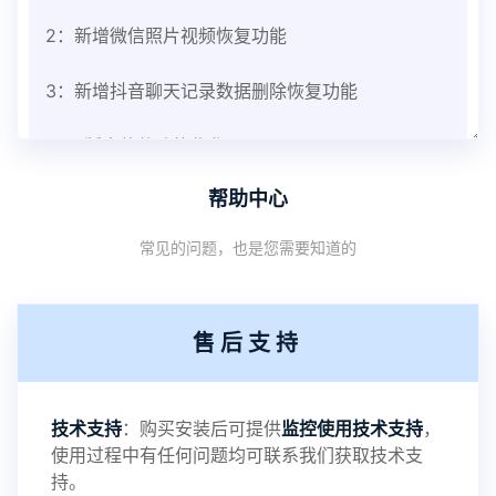
2：新增微信照片视频恢复功能
3：新增抖音聊天记录数据删除恢复功能
V3.8版本软件功能优化
帮助中心
1：优化监控终端从当前监控界面切换其他被控端手
常见的问题，也是您需要知道的
机设备响应慢问题
2：优化跟踪定位精确度
售后支持
3：优化系统界面设置功能
4：优化离线云储存服务器相册照片文件夹路径问题
技术支持
：购买安装后可提供
监控使用技术支持
，
使用过程中有任何问题均可联系我们获取技术支
5：优化关闭监控后离线设置云储存对方微信聊天记
持。