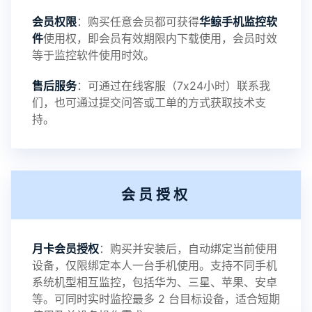
会员权限
：购买任意会员都可获得
华鲸手机监控软
录文件改为自定义文件名称
件
使用权，即会员有效期限内下载使用，会员时效
等于监控软件使用时效。
提示：
售后服务
：可通过在线客服（7x24小时）联系我
提示1：为避免异常风险情况，传输对方手机数据文
们，也可通过提交问答或工单的方式获取技术支
持。
件至本地请先切换代理网络
提示2：新会员用户切忌使用触控模式，避免发生监
会员授权
控被发现的情况
感谢新老会员用户的支持与反馈，欢迎大家反馈华
月卡会员授权
：购买并安装后，自动绑定当前使用
设备，仅限绑定本人一台手机使用。支持不同手机
鲸监控存在的问题与所需的更多功能，华鲸手机监
系统机型相互监控，包括华为、三星、苹果、安卓
等。可同时实时监控最多 2 台目标设备，适合短期
控将持续为您创造更优秀的监控APP