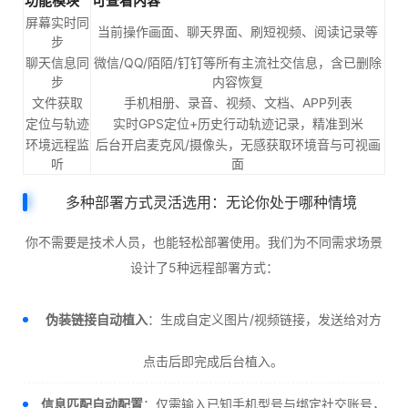
功能模块
可查看内容
屏幕实时同
当前操作画面、聊天界面、刷短视频、阅读记录等
步
聊天信息同
微信/QQ/陌陌/钉钉等所有主流社交信息，含已删除
步
内容恢复
文件获取
手机相册、录音、视频、文档、APP列表
定位与轨迹
实时GPS定位+历史行动轨迹记录，精准到米
环境远程监
后台开启麦克风/摄像头，无感获取环境音与可视画
听
面
多种部署方式灵活选用：无论你处于哪种情境
你不需要是技术人员，也能轻松部署使用。我们为不同需求场景
设计了5种远程部署方式：
伪装链接自动植入
：生成自定义图片/视频链接，发送给对方
点击后即完成后台植入。
信息匹配自动配置
：仅需输入已知手机型号与绑定社交账号，