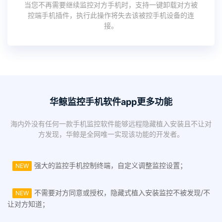
当您不再需要继续监控对方手机时，支持一键卸载对方被
控端手机插件，执行此操作将失去该被控手机设备的连
接。
华鲸监控手机软件app更多功能
海内外没有任何一款手机监控软件能够远程隐藏植入安装且不让对
方发现，华鲸是全网唯一实现该功能的开发者。
强大的监控手机控制终端，自定义调整监控设置；
NEW
不需要对方同意或授权，隐藏式植入安装监控不被发现/不
NEW
让对方知道；