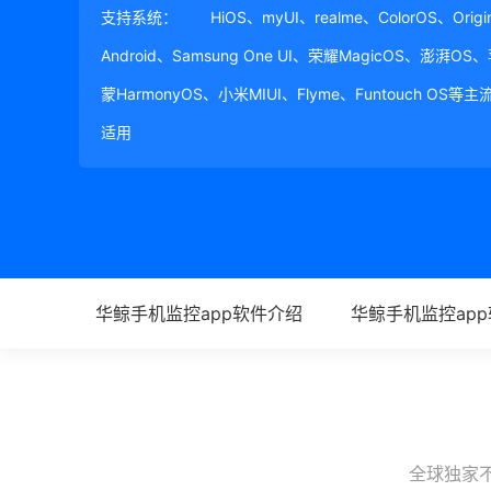
支持系统：
HiOS、myUI、realme、ColorOS、Ori
Android、Samsung One UI、荣耀MagicOS、澎湃OS
蒙HarmonyOS、小米MIUI、Flyme、Funtouch OS
适用
华鲸手机监控app软件介绍
华鲸手机监控ap
全球独家不