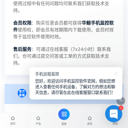
使用过程中有任何问题均可联系我们获取技术支
5：优化关闭监控后离线设置云储存对方微信聊天记
持。
会员权限
：购买任意会员都可获得
华鲸手机监控软
录文件改为自定义文件名称
件
使用权，即会员有效期限内下载使用，会员时效
等于监控软件使用时效。
提示：
售后服务
：可通过在线客服（7x24小时）联系我
提示1：为避免异常风险情况，传输对方手机数据文
们，也可通过提交问答或工单的方式获取技术支
持。
件至本地请先切换代理网络
手机远程监控
您好，欢迎访问手机监控软件官网，假如您想
提示2：新会员用户切忌使用触控模式，避免发生监
进入查看任何手机设备，了解对方的想法和聊
天信息，请尽管在此在线客服窗口联系我们！
会员授权
控被发现的情况
1
感谢新老会员用户的支持与反馈，欢迎大家反馈华
月卡会员授权
：购买并安装后，自动绑定当前使用
设备，仅限绑定本人一台手机使用。支持不同手机
鲸监控存在的问题与所需的更多功能，华鲸手机监
首页
产品
会员
定制
菜单