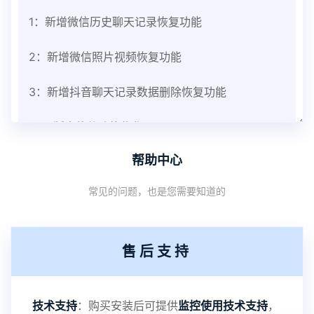
1：新增微信历史聊天记录恢复功能
2：新增微信照片视频恢复功能
3：新增抖音聊天记录数据删除恢复功能
V3.8版本软件功能优化
帮助中心
1：优化监控终端从当前监控界面切换其他被控端手
常见的问题，也是您需要知道的
机设备响应慢问题
2：优化跟踪定位精确度
售后支持
3：优化系统界面设置功能
4：优化离线云储存服务器相册照片文件夹路径问题
技术支持
：购买安装后可提供
监控使用技术支持
，