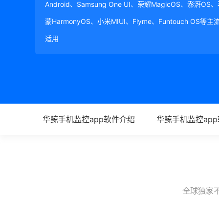
Android、Samsung One UI、荣耀MagicOS、澎湃OS
蒙HarmonyOS、小米MIUI、Flyme、Funtouch OS
适用
华鲸手机监控app软件介绍
华鲸手机监控ap
全球独家不