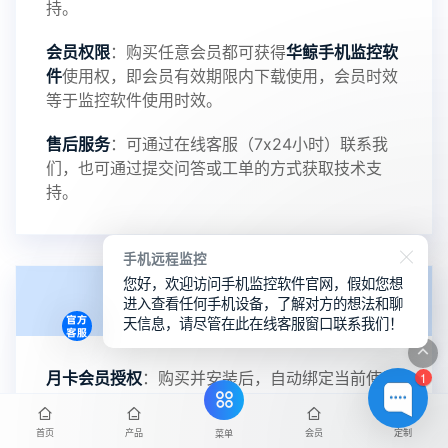
5：优化关闭监控后离线设置云储存对方微信聊天记
持。
会员权限
：购买任意会员都可获得
华鲸手机监控软
录文件改为自定义文件名称
件
使用权，即会员有效期限内下载使用，会员时效
等于监控软件使用时效。
提示：
售后服务
：可通过在线客服（7x24小时）联系我
提示1：为避免异常风险情况，传输对方手机数据文
们，也可通过提交问答或工单的方式获取技术支
持。
件至本地请先切换代理网络
提示2：新会员用户切忌使用触控模式，避免发生监
手机远程监控
您好，欢迎访问手机监控软件官网，假如您想
会员授权
进入查看任何手机设备，了解对方的想法和聊
控被发现的情况
天信息，请尽管在此在线客服窗口联系我们！
感谢新老会员用户的支持与反馈，欢迎大家反馈华
月卡会员授权
：购买并安装后，自动绑定当前使用
1
设备，仅限绑定本人一台手机使用。支持不同手机
鲸监控存在的问题与所需的更多功能，华鲸手机监
系统机型相互监控，包括华为、三星、苹果、安卓
首页
产品
会员
定制
菜单