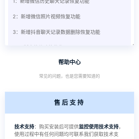
1：新增微信历史聊天记录恢复功能
2：新增微信照片视频恢复功能
3：新增抖音聊天记录数据删除恢复功能
V3.8版本软件功能优化
帮助中心
1：优化监控终端从当前监控界面切换其他被控端手
常见的问题，也是您需要知道的
机设备响应慢问题
2：优化跟踪定位精确度
售后支持
3：优化系统界面设置功能
4：优化离线云储存服务器相册照片文件夹路径问题
技术支持
：购买安装后可提供
监控使用技术支持
，
使用过程中有任何问题均可联系我们获取技术支