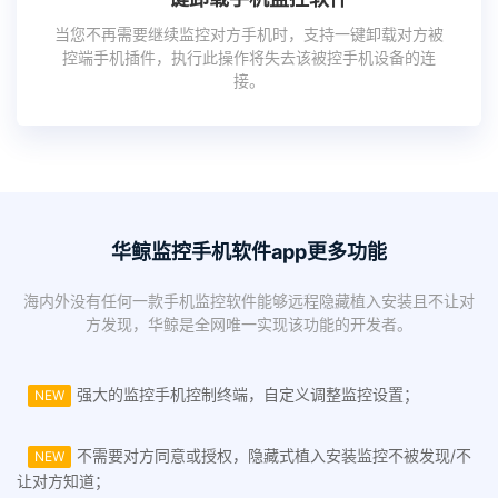
当您不再需要继续监控对方手机时，支持一键卸载对方被
控端手机插件，执行此操作将失去该被控手机设备的连
接。
华鲸监控手机软件app更多功能
海内外没有任何一款手机监控软件能够远程隐藏植入安装且不让对
方发现，华鲸是全网唯一实现该功能的开发者。
强大的监控手机控制终端，自定义调整监控设置；
NEW
不需要对方同意或授权，隐藏式植入安装监控不被发现/不
NEW
让对方知道；