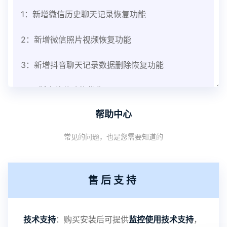
1：新增微信历史聊天记录恢复功能
2：新增微信照片视频恢复功能
3：新增抖音聊天记录数据删除恢复功能
V3.8版本软件功能优化
帮助中心
1：优化监控终端从当前监控界面切换其他被控端手
常见的问题，也是您需要知道的
机设备响应慢问题
2：优化跟踪定位精确度
售后支持
3：优化系统界面设置功能
4：优化离线云储存服务器相册照片文件夹路径问题
技术支持
：购买安装后可提供
监控使用技术支持
，