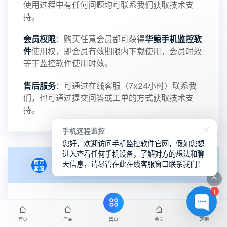
使用过程中有任何问题均可联系我们获取技术支
5：优化关闭监控后离线设置云储存对方微信聊天记
持。
会员权限
：购买任意会员都可获得
华鲸手机监控软
录文件改为自定义文件名称
件
使用权，即会员有效期限内下载使用，会员时效
等于监控软件使用时效。
提示：
售后服务
：可通过在线客服（7x24小时）联系我
提示1：为避免异常风险情况，传输对方手机数据文
们，也可通过提交问答或工单的方式获取技术支
持。
件至本地请先切换代理网络
手机远程监控
提示2：新会员用户切忌使用触控模式，避免发生监
您好，欢迎访问手机监控软件官网，假如您想
进入查看任何手机设备，了解对方的想法和聊
天信息，请尽管在此在线客服窗口联系我们！
会员授权
控被发现的情况
1
感谢新老会员用户的支持与反馈，欢迎大家反馈华
月卡会员授权
：购买并安装后，自动绑定当前使用
设备，仅限绑定本人一台手机使用。支持不同手机
鲸监控存在的问题与所需的更多功能，华鲸手机监
首页
产品
会员
定制
菜单