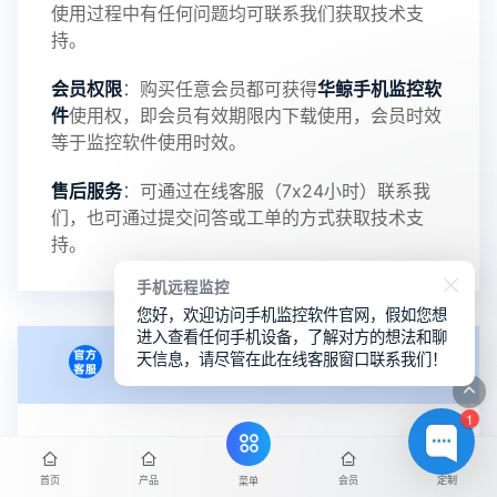
使用过程中有任何问题均可联系我们获取技术支
5：优化关闭监控后离线设置云储存对方微信聊天记
持。
会员权限
：购买任意会员都可获得
华鲸手机监控软
录文件改为自定义文件名称
件
使用权，即会员有效期限内下载使用，会员时效
等于监控软件使用时效。
提示：
售后服务
：可通过在线客服（7x24小时）联系我
提示1：为避免异常风险情况，传输对方手机数据文
们，也可通过提交问答或工单的方式获取技术支
持。
件至本地请先切换代理网络
手机远程监控
您好，欢迎访问手机监控软件官网，假如您想
提示2：新会员用户切忌使用触控模式，避免发生监
进入查看任何手机设备，了解对方的想法和聊
天信息，请尽管在此在线客服窗口联系我们！
会员授权
控被发现的情况
1
感谢新老会员用户的支持与反馈，欢迎大家反馈华
月卡会员授权
：购买并安装后，自动绑定当前使用
设备，仅限绑定本人一台手机使用。支持不同手机
鲸监控存在的问题与所需的更多功能，华鲸手机监
首页
产品
会员
定制
菜单