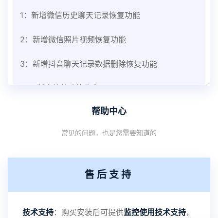
1：新增微信历史聊天记录恢复功能
2：新增微信照片视频恢复功能
3：新增抖音聊天记录数据删除恢复功能
V3.8版本软件功能优化
帮助中心
1：优化监控终端从当前监控界面切换其他被控端手
常见的问题，也是您需要知道的
机设备响应慢问题
2：优化跟踪定位精确度
售后支持
3：优化系统界面设置功能
4：优化离线云储存服务器相册照片文件夹路径问题
技术支持
：购买安装后可提供
监控使用技术支持
，