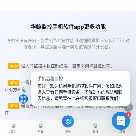
华鲸监控手机软件app更多功能
海内外没有任何一款手机监控软件能够远程隐藏植入安装且不让对
方发现，华鲸是全网唯一实现该功能的开发者。
强大的监控手机控制终端，自定义调整监控设置；
NEW
手机远程监控
不需要对方同意或授权，隐藏式植入安装监控不被发现/不
NEW
您好，欢迎访问手机监控软件官网，假如您想
让对方知道；
进入查看任何手机设备，了解对方的想法和聊
天信息，请尽管在此在线客服窗口联系我们！
最新支持中转服务器云储存，便于存放离线时监控数据文
NEW
件；
1
支持微信、抖音、快手、WhatsApp、Facebook等社交软
NEW
首页
产品
会员
定制
菜单
件实时聊天监控；