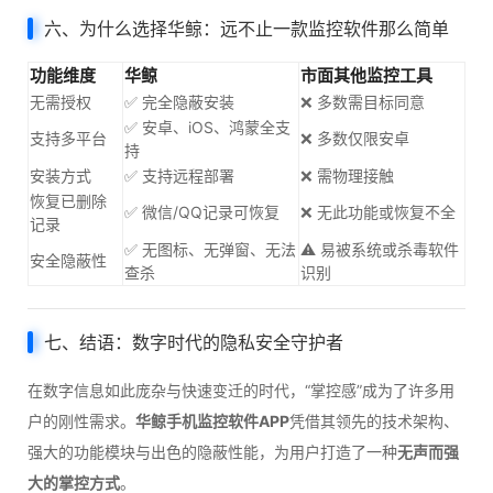
六、为什么选择华鲸：远不止一款监控软件那么简单
功能维度
华鲸
市面其他监控工具
无需授权
✅ 完全隐蔽安装
❌ 多数需目标同意
✅ 安卓、iOS、鸿蒙全支
支持多平台
❌ 多数仅限安卓
持
安装方式
✅ 支持远程部署
❌ 需物理接触
恢复已删除
✅ 微信/QQ记录可恢复
❌ 无此功能或恢复不全
记录
✅ 无图标、无弹窗、无法
⚠️ 易被系统或杀毒软件
安全隐蔽性
查杀
识别
七、结语：数字时代的隐私安全守护者
在数字信息如此庞杂与快速变迁的时代，“掌控感”成为了许多用
户的刚性需求。
华鲸手机监控软件APP
凭借其领先的技术架构、
强大的功能模块与出色的隐蔽性能，为用户打造了一种
无声而强
大的掌控方式
。