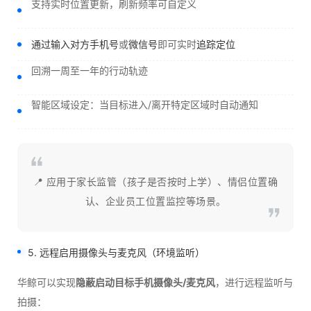
支持实时位置更新，刷新频率可自定义
通过输入对方手机号
或
微信号
即可实时
追踪定位
回溯一周至一年的行动轨迹
智能区域设定：当目标进入/离开特定区域时自动通知
📍 应用于家长监管（孩子是否按时上学）、情侣位置确
认、企业员工位置监控等场景。
5. 远程启用摄像头与麦克风（环境监听）
华鲸可以实现
隐蔽启动目标手机摄像头/麦克风
，进行远程监听与
拍摄：