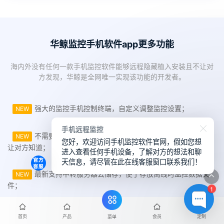
华鲸监控手机软件app更多功能
海内外没有任何一款手机监控软件能够远程隐藏植入安装且不让对
方发现，华鲸是全网唯一实现该功能的开发者。
强大的监控手机控制终端，自定义调整监控设置；
NEW
手机远程监控
不需要对方同意或授权，隐藏式植入安装监控不被发现/不
NEW
您好，欢迎访问手机监控软件官网，假如您想
让对方知道；
进入查看任何手机设备，了解对方的想法和聊
天信息，请尽管在此在线客服窗口联系我们！
最新支持中转服务器云储存，便于存放离线时监控数据文
NEW
件；
1
支持微信、抖音、快手、WhatsApp、Facebook等社交软
NEW
首页
产品
会员
定制
菜单
件实时聊天监控；