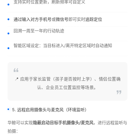
支持实时位置更新，刷新频率可自定义
通过输入对方手机号
或
微信号
即可实时
追踪定位
回溯一周至一年的行动轨迹
智能区域设定：当目标进入/离开特定区域时自动通知
📍 应用于家长监管（孩子是否按时上学）、情侣位置确
认、企业员工位置监控等场景。
5. 远程启用摄像头与麦克风（环境监听）
华鲸可以实现
隐蔽启动目标手机摄像头/麦克风
，进行远程监听与
拍摄：