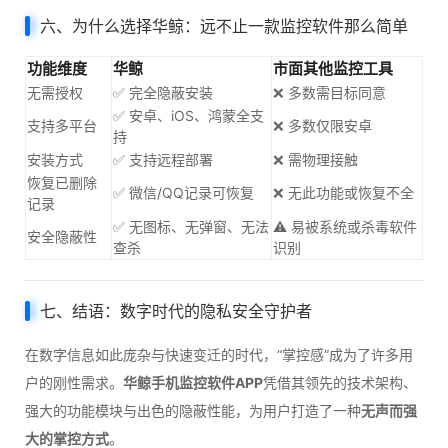
六、为什么选择华鲸：远不止一款监控软件那么简单
功能维度
华鲸
市面其他监控工具
无需授权
✅ 完全隐蔽安装
❌ 多数需目标同意
✅ 安卓、iOS、鸿蒙全支
支持多平台
❌ 多数仅限安卓
持
安装方式
✅ 支持远程部署
❌ 需物理接触
恢复已删除
✅ 微信/QQ记录可恢复
❌ 无此功能或恢复不全
记录
✅ 无图标、无弹窗、无法
⚠️ 易被系统或杀毒软件
安全隐蔽性
查杀
识别
七、结语：数字时代的隐私安全守护者
在数字信息如此庞杂与快速变迁的时代，“掌控感”成为了许多用
户的刚性需求。
华鲸手机监控软件APP
凭借其领先的技术架构、
强大的功能模块与出色的隐蔽性能，为用户打造了一种
无声而强
大的掌控方式
。