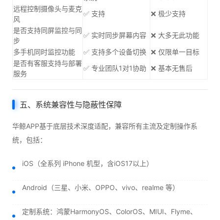
远程控制摄像头与麦克
✅ 支持
❌ 极少支持
风
是否支持同屏监控与同
✅ 实时同步屏幕内容
❌ 大多无此功能
步
多手机同时监控功能
✅ 支持多个设备切换
❌ 仅限单一目标
是否有客服支持与部署
✅ 专业团队1对1协助
❌ 基本无售后
服务
五、系统兼容性与隐蔽性保障
华鲸APP基于底层技术深度适配，兼容所有主流及定制操作系
统，包括：
iOS（全系列 iPhone 机型，含iOS17以上）
Android（三星、小米、OPPO、vivo、realme 等）
定制系统：鸿蒙HarmonyOS、ColorOS、MIUI、Flyme、