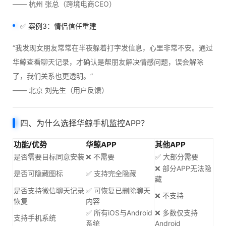
—— 杭州 张总（跨境电商CEO）
✅ 案例3：情侣信任重建
“我发现女朋友常常在半夜躲着打字发信息，心里非常不安。通过
华鲸查看聊天记录，才确认是帮朋友解决情感问题，误会解除
了，我们关系也更透明。”
—— 北京 刘先生（用户反馈）
四、为什么选择华鲸手机监控APP？
功能/优势
华鲸APP
其他APP
是否需要目标同意安装
❌ 不需要
✅ 大部分需要
❌ 部分APP无法隐
是否可隐藏图标
✅ 支持完全隐藏
藏
是否支持微信聊天记录
✅ 可恢复已删除聊天
❌ 不支持
恢复
内容
✅ 所有iOS与Android
❌ 多数仅支持
支持手机系统
系统
Android