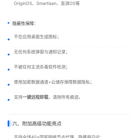
OriginOS、Smartisan、澎湃OS等
隐蔽性保障：
不在应用桌面生成图标；
无任何系统弹窗与通知记录；
不被任何主流杀毒软件检测；
使用加密数据通道+云储存保障数据隐私；
支持
一键远程卸载
，清除所有痕迹。
六、附加高级功能亮点
支持全球40+国家网络节点代理，隐藏用户IP；