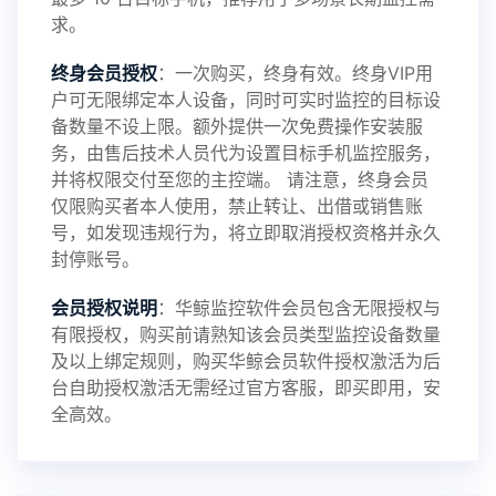
求。
2024-10-08
V3.6
终身会员授权
：一次购买，终身有效。终身VIP用
户可无限绑定本人设备，同时可实时监控的目标设
备数量不设上限。额外提供一次免费操作安装服
务，由售后技术人员代为设置目标手机监控服务，
2024-03-16
V3.5
并将权限交付至您的主控端。 请注意，终身会员
仅限购买者本人使用，禁止转让、出借或销售账
号，如发现违规行为，将立即取消授权资格并永久
封停账号。
2023-09-06
V3.4
会员授权说明
：华鲸监控软件会员包含无限授权与
有限授权，购买前请熟知该会员类型监控设备数量
及以上绑定规则，购买华鲸会员软件授权激活为后
2023-01-12
V3.3
台自助授权激活无需经过官方客服，即买即用，安
全高效。
2022-06-25
V3.2