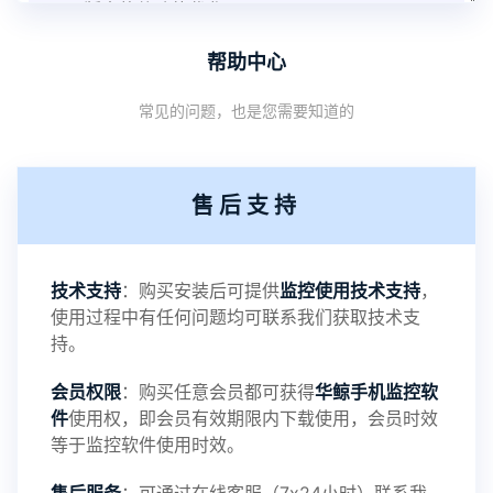
V3.8版本软件功能优化
帮助中心
1：优化监控终端从当前监控界面切换其他被控端手
常见的问题，也是您需要知道的
机设备响应慢问题
2：优化跟踪定位精确度
售后支持
3：优化系统界面设置功能
4：优化离线云储存服务器相册照片文件夹路径问题
技术支持
：购买安装后可提供
监控使用技术支持
，
使用过程中有任何问题均可联系我们获取技术支
5：优化关闭监控后离线设置云储存对方微信聊天记
持。
会员权限
：购买任意会员都可获得
华鲸手机监控软
录文件改为自定义文件名称
件
使用权，即会员有效期限内下载使用，会员时效
等于监控软件使用时效。
提示：