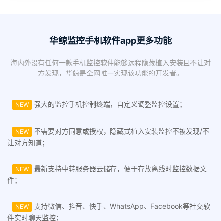
华鲸监控手机软件app更多功能
海内外没有任何一款手机监控软件能够远程隐藏植入安装且不让对
方发现，华鲸是全网唯一实现该功能的开发者。
强大的监控手机控制终端，自定义调整监控设置；
NEW
不需要对方同意或授权，隐藏式植入安装监控不被发现/不
NEW
让对方知道；
最新支持中转服务器云储存，便于存放离线时监控数据文
NEW
件；
支持微信、抖音、快手、WhatsApp、Facebook等社交软
NEW
件实时聊天监控；