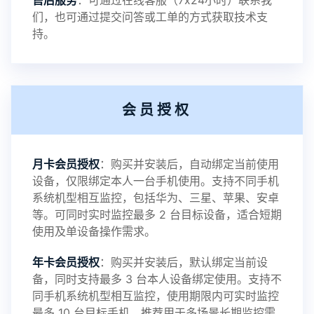
售后服务
：可通过在线客服（7x24小时）联系我
提示1：为避免异常风险情况，传输对方手机数据文
们，也可通过提交问答或工单的方式获取技术支
持。
件至本地请先切换代理网络
提示2：新会员用户切忌使用触控模式，避免发生监
会员授权
控被发现的情况
感谢新老会员用户的支持与反馈，欢迎大家反馈华
月卡会员授权
：购买并安装后，自动绑定当前使用
设备，仅限绑定本人一台手机使用。支持不同手机
鲸监控存在的问题与所需的更多功能，华鲸手机监
系统机型相互监控，包括华为、三星、苹果、安卓
等。可同时实时监控最多 2 台目标设备，适合短期
控将持续为您创造更优秀的监控APP
使用及单设备操作需求。
年卡会员授权
：购买并安装后，默认绑定当前设
备，同时支持最多 3 台本人设备绑定使用。支持不
2025-01-13
V3.7
同手机系统机型相互监控，使用期限内可实时监控
最多 10 台目标手机，推荐用于多场景长期监控需