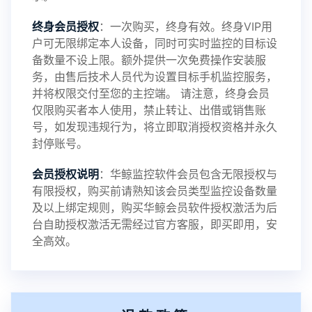
2024-10-08
V3.6
终身会员授权
：一次购买，终身有效。终身VIP用
户可无限绑定本人设备，同时可实时监控的目标设
备数量不设上限。额外提供一次免费操作安装服
务，由售后技术人员代为设置目标手机监控服务，
2024-03-16
V3.5
并将权限交付至您的主控端。 请注意，终身会员
仅限购买者本人使用，禁止转让、出借或销售账
号，如发现违规行为，将立即取消授权资格并永久
封停账号。
2023-09-06
V3.4
会员授权说明
：华鲸监控软件会员包含无限授权与
有限授权，购买前请熟知该会员类型监控设备数量
及以上绑定规则，购买华鲸会员软件授权激活为后
2023-01-12
V3.3
台自助授权激活无需经过官方客服，即买即用，安
全高效。
2022-06-25
V3.2