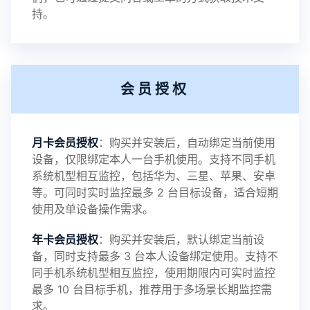
持。
件至本地请先切换代理网络
提示2：新会员用户切忌使用触控模式，避免发生监
会员授权
控被发现的情况
感谢新老会员用户的支持与反馈，欢迎大家反馈华
月卡会员授权
：购买并安装后，自动绑定当前使用
设备，仅限绑定本人一台手机使用。支持不同手机
鲸监控存在的问题与所需的更多功能，华鲸手机监
系统机型相互监控，包括华为、三星、苹果、安卓
等。可同时实时监控最多 2 台目标设备，适合短期
控将持续为您创造更优秀的监控APP
使用及单设备操作需求。
年卡会员授权
：购买并安装后，默认绑定当前设
备，同时支持最多 3 台本人设备绑定使用。支持不
2025-01-13
V3.7
同手机系统机型相互监控，使用期限内可实时监控
最多 10 台目标手机，推荐用于多场景长期监控需
求。