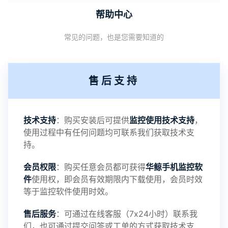
帮助中心
1：优化监控终端从当前监控界面切换其他被控端手
常见的问题，也是您需要知道的
机设备响应慢问题
2：优化跟踪定位精确度
售后支持
3：优化系统界面设置功能
4：优化离线云储存服务器相册照片文件夹路径问题
技术支持
：购买安装后可提供
监控使用技术支持
，
使用过程中有任何问题均可联系我们获取技术支
5：优化关闭监控后离线设置云储存对方微信聊天记
持。
会员权限
：购买任意会员都可获得
华鲸手机监控软
录文件改为自定义文件名称
件
使用权，即会员有效期限内下载使用，会员时效
等于监控软件使用时效。
提示：
售后服务
：可通过在线客服（7x24小时）联系我
提示1：为避免异常风险情况，传输对方手机数据文
们，也可通过提交问答或工单的方式获取技术支