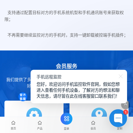
支持通过配置目标对方的手机系统机型和手机通讯账号来获取权
限；
不再需要继续监控对方的手机时，支持一键卸载被控端手机插件；
会员服务
手机远程监控
我们提供了多种会员服务来帮助您在华鲸手机监控软件上获得更良
您好，欢迎访问手机监控软件官网，假如您想
好的体验，下方详细了解我们的会员服务。
进入查看任何手机设备，了解对方的想法和聊
天信息，请尽管在此在线客服窗口联系我们！
1
首页
产品
会员
定制
菜单