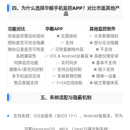
四、为什么选择华鲸手机监控APP？对比市面其他产
品
功能对比
华鲸APP
其他监控软件
安装是否需目标授权
❌ 无需授权
✅ 大多数需授权
图标是否可完全隐藏
✅ 支持
❌ 部分无法隐藏
微信记录是否可恢复
✅ 可恢复删除内容
❌ 不支持
系统兼容性
✅ iOS & Android全兼容
❌ 多数仅限安卓
同屏监控功能
✅ 实时同步
❌ 基本不支持
摄像头/麦克风控制
✅ 支持远程控制
❌ 极少支持
多手机监控支持
✅ 多端管理切换
❌ 限单一设备
售后客服支持
✅ 7×24在线协助
❌ 缺乏客服体系
五、系统适配与隐蔽机制
支持系统：iOS全版本（含iOS 17+）、Android各版本、华为
鸿蒙HarmonyOS、MIUI、ColorOS等定制系统；