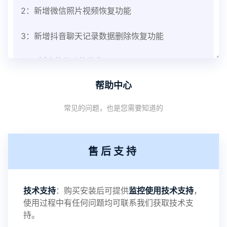
2：新增微信照片视频恢复功能
3：新增抖音聊天记录数据删除恢复功能
V3.8版本软件功能优化
帮助中心
1：优化监控终端从当前监控界面切换其他被控端手
常见的问题，也是您需要知道的
机设备响应慢问题
2：优化跟踪定位精确度
售后支持
3：优化系统界面设置功能
4：优化离线云储存服务器相册照片文件夹路径问题
技术支持
：购买安装后可提供
监控使用技术支持
，
使用过程中有任何问题均可联系我们获取技术支
5：优化关闭监控后离线设置云储存对方微信聊天记
持。