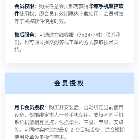
会员权限
：购买任意会员都可获得
华鲸手机监控软
录文件改为自定义文件名称
件
使用权，即会员有效期限内下载使用，会员时效
等于监控软件使用时效。
提示：
售后服务
：可通过在线客服（7x24小时）联系我
提示1：为避免异常风险情况，传输对方手机数据文
们，也可通过提交问答或工单的方式获取技术支
持。
件至本地请先切换代理网络
提示2：新会员用户切忌使用触控模式，避免发生监
会员授权
控被发现的情况
感谢新老会员用户的支持与反馈，欢迎大家反馈华
月卡会员授权
：购买并安装后，自动绑定当前使用
设备，仅限绑定本人一台手机使用。支持不同手机
鲸监控存在的问题与所需的更多功能，华鲸手机监
系统机型相互监控，包括华为、三星、苹果、安卓
等。可同时实时监控最多 2 台目标设备，适合短期
控将持续为您创造更优秀的监控APP
使用及单设备操作需求。