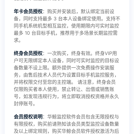
年卡会员授权
：购买并安装后，默认绑定当前设
备，同时支持最多 3 台本人设备绑定使用。支持不
2025-01-13
V3.7
同手机系统机型相互监控，使用期限内可实时监控
最多 10 台目标手机，推荐用于多场景长期监控需
求。
2024-10-08
V3.6
终身会员授权
：一次购买，终身有效。终身VIP用
户可无限绑定本人设备，同时可实时监控的目标设
备数量不设上限。额外提供一次免费操作安装服
务，由售后技术人员代为设置目标手机监控服务，
2024-03-16
V3.5
并将权限交付至您的主控端。 请注意，终身会员
仅限购买者本人使用，禁止转让、出借或销售账
号，如发现违规行为，将立即取消授权资格并永久
封停账号。
2023-09-06
V3.4
会员授权说明
：华鲸监控软件会员包含无限授权与
有限授权，购买前请熟知该会员类型监控设备数量
及以上绑定规则，购买华鲸会员软件授权激活为后