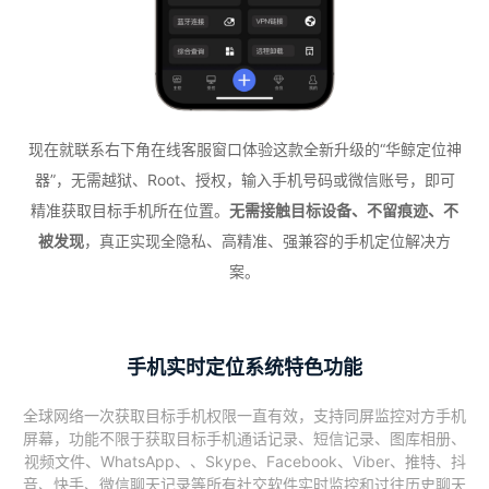
现在就联系右下角在线客服窗口体验这款全新升级的“华鲸定位神
器”，无需越狱、Root、授权，输入手机号码或微信账号，即可
精准获取目标手机所在位置。
无需接触目标设备、不留痕迹、不
被发现
，真正实现全隐私、高精准、强兼容的手机定位解决方
案。
手机实时定位系统特色功能
全球网络一次获取目标手机权限一直有效，支持同屏监控对方手机
屏幕，功能不限于获取目标手机通话记录、短信记录、图库相册、
视频文件、WhatsApp、、Skype、Facebook、Viber、推特、抖
音、快手、微信聊天记录等所有社交软件实时监控和过往历史聊天