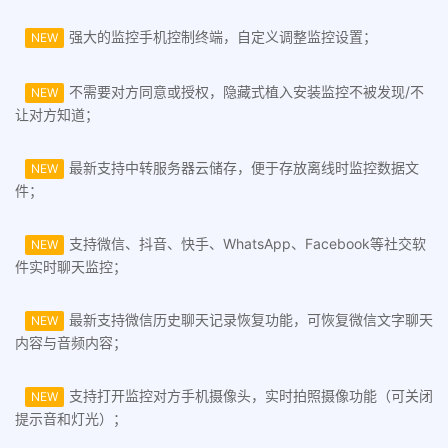
强大的监控手机控制终端，自定义调整监控设置；
NEW
不需要对方同意或授权，隐藏式植入安装监控不被发现/不
NEW
让对方知道；
最新支持中转服务器云储存，便于存放离线时监控数据文
NEW
件；
支持微信、抖音、快手、WhatsApp、Facebook等社交软
NEW
件实时聊天监控；
最新支持微信历史聊天记录恢复功能，可恢复微信文字聊天
NEW
内容与音频内容；
支持打开监控对方手机摄像头，实时拍照摄像功能（可关闭
NEW
提示音和灯光）；