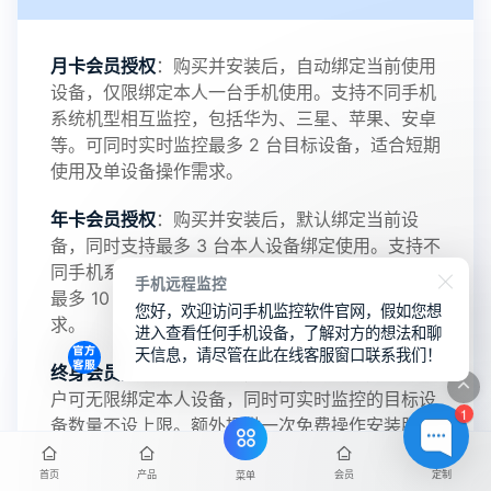
感谢新老会员用户的支持与反馈，欢迎大家反馈华
月卡会员授权
：购买并安装后，自动绑定当前使用
设备，仅限绑定本人一台手机使用。支持不同手机
鲸监控存在的问题与所需的更多功能，华鲸手机监
系统机型相互监控，包括华为、三星、苹果、安卓
等。可同时实时监控最多 2 台目标设备，适合短期
控将持续为您创造更优秀的监控APP
使用及单设备操作需求。
年卡会员授权
：购买并安装后，默认绑定当前设
备，同时支持最多 3 台本人设备绑定使用。支持不
2025-01-13
V3.7
同手机系统机型相互监控，使用期限内可实时监控
手机远程监控
最多 10 台目标手机，推荐用于多场景长期监控需
您好，欢迎访问手机监控软件官网，假如您想
求。
进入查看任何手机设备，了解对方的想法和聊
天信息，请尽管在此在线客服窗口联系我们！
2024-10-08
V3.6
终身会员授权
：一次购买，终身有效。终身VIP用
户可无限绑定本人设备，同时可实时监控的目标设
1
备数量不设上限。额外提供一次免费操作安装服
务，由售后技术人员代为设置目标手机监控服务，
2024-03-16
V3.5
并将权限交付至您的主控端。 请注意，终身会员
首页
产品
会员
定制
菜单