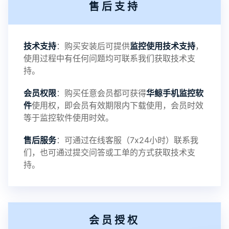
售后支持
3：优化系统界面设置功能
4：优化离线云储存服务器相册照片文件夹路径问题
技术支持
：购买安装后可提供
监控使用技术支持
，
使用过程中有任何问题均可联系我们获取技术支
5：优化关闭监控后离线设置云储存对方微信聊天记
持。
会员权限
：购买任意会员都可获得
华鲸手机监控软
录文件改为自定义文件名称
件
使用权，即会员有效期限内下载使用，会员时效
等于监控软件使用时效。
提示：
售后服务
：可通过在线客服（7x24小时）联系我
提示1：为避免异常风险情况，传输对方手机数据文
们，也可通过提交问答或工单的方式获取技术支
持。
件至本地请先切换代理网络
提示2：新会员用户切忌使用触控模式，避免发生监
会员授权
控被发现的情况