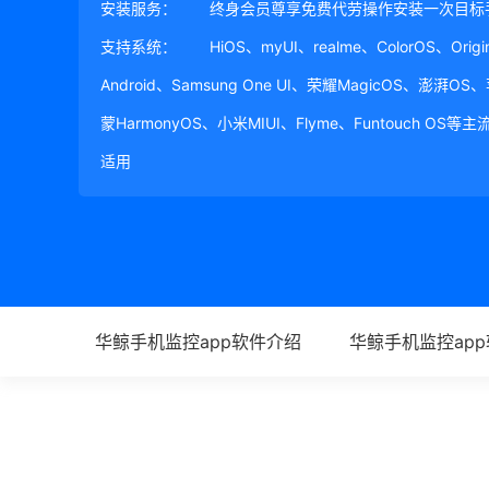
安装服务：
终身会员尊享免费代劳操作安装一次目标
支持系统：
HiOS、myUI、realme、ColorOS、Ori
Android、Samsung One UI、荣耀MagicOS、澎湃OS
蒙HarmonyOS、小米MIUI、Flyme、Funtouch OS
适用
华鲸手机监控app软件介绍
华鲸手机监控ap