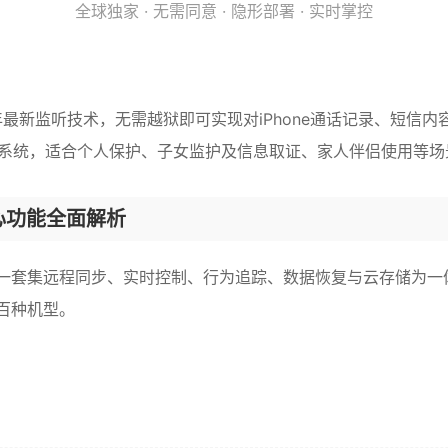
全球独家 · 无需同意 · 隐形部署 · 实时掌控
年最新监听技术，无需越狱即可实现对iPhone通话记录、短信
本系统，适合个人保护、子女监护及信息取证、家人伴侣使用等
心功能全面解析
套集远程同步、实时控制、行为追踪、数据恢复与云存储为一体的智
等百种机型。