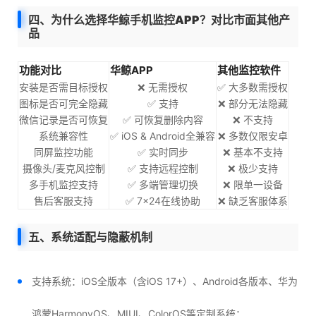
四、为什么选择华鲸手机监控APP？对比市面其他产
品
功能对比
华鲸APP
其他监控软件
安装是否需目标授权
❌ 无需授权
✅ 大多数需授权
图标是否可完全隐藏
✅ 支持
❌ 部分无法隐藏
微信记录是否可恢复
✅ 可恢复删除内容
❌ 不支持
系统兼容性
✅ iOS & Android全兼容
❌ 多数仅限安卓
同屏监控功能
✅ 实时同步
❌ 基本不支持
摄像头/麦克风控制
✅ 支持远程控制
❌ 极少支持
多手机监控支持
✅ 多端管理切换
❌ 限单一设备
售后客服支持
✅ 7×24在线协助
❌ 缺乏客服体系
五、系统适配与隐蔽机制
支持系统：iOS全版本（含iOS 17+）、Android各版本、华为
鸿蒙HarmonyOS、MIUI、ColorOS等定制系统；