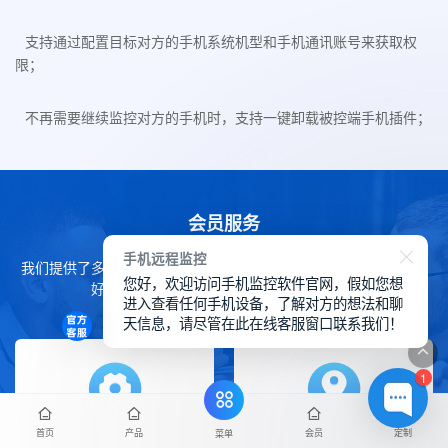
支持通过配置目标对方的手机系统机型和手机通讯账号来获取权
限；
不再需要继续监控对方的手机时，支持一键卸载被控端手机插件；
会员服务
手机远程监控
我们提供了多种会员服务来帮助您在华鲸手机监控软件上获得更良
您好，欢迎访问手机监控软件官网，假如您想
好的体验，下方详细了解我们的会员服务。
进入查看任何手机设备，了解对方的想法和聊
天信息，请尽管在此在线客服窗口联系我们！
1
首页
产品
会员
定制
菜单