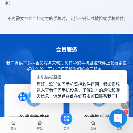
限；
不再需要继续监控对方的手机时，支持一键卸载被控端手机插件；
会员服务
我们提供了多种会员服务来帮助您在华鲸手机监控软件上获得更良
好的体验，下方详细了解我们的会员服务。
手机远程监控
您好，欢迎访问手机监控软件官网，假如您想
进入查看任何手机设备，了解对方的想法和聊
天信息，请尽管在此在线客服窗口联系我们！
1
免费更新迭代
免费售后服务
首页
产品
会员
定制
菜单
华鲸拥有多年的监控软件
一对一售后技术服务支