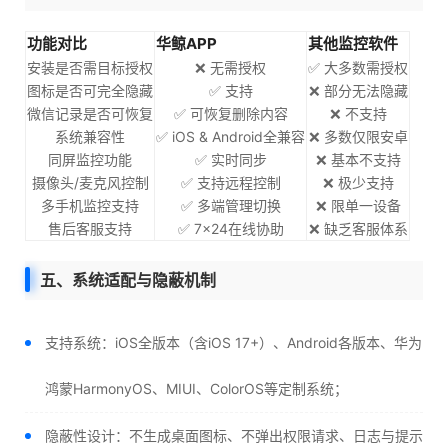
功能对比
华鲸APP
其他监控软件
安装是否需目标授权
❌ 无需授权
✅ 大多数需授权
图标是否可完全隐藏
✅ 支持
❌ 部分无法隐藏
微信记录是否可恢复
✅ 可恢复删除内容
❌ 不支持
系统兼容性
✅ iOS & Android全兼容
❌ 多数仅限安卓
同屏监控功能
✅ 实时同步
❌ 基本不支持
摄像头/麦克风控制
✅ 支持远程控制
❌ 极少支持
多手机监控支持
✅ 多端管理切换
❌ 限单一设备
售后客服支持
✅ 7×24在线协助
❌ 缺乏客服体系
五、系统适配与隐蔽机制
支持系统：iOS全版本（含iOS 17+）、Android各版本、华为
鸿蒙HarmonyOS、MIUI、ColorOS等定制系统；
隐蔽性设计：不生成桌面图标、不弹出权限请求、日志与提示