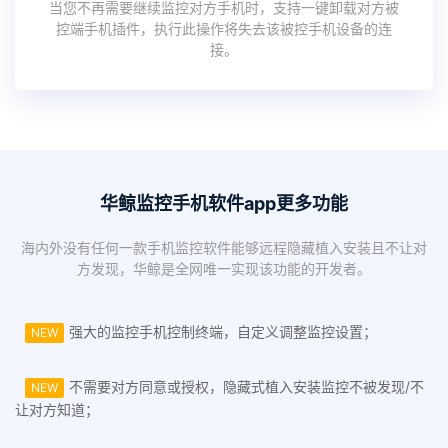
当您不再需要继续监控对方手机时，支持一键卸载对方被
控端手机插件，执行此操作将失去该被控手机设备的连
接。
华鲸监控手机软件app更多功能
海内外没有任何一款手机监控软件能够远程隐藏植入安装且不让对
方发现，华鲸是全网唯一实现该功能的开发者。
强大的监控手机控制终端，自定义调整监控设置；
NEW
不需要对方同意或授权，隐藏式植入安装监控不被发现/不
NEW
让对方知道；