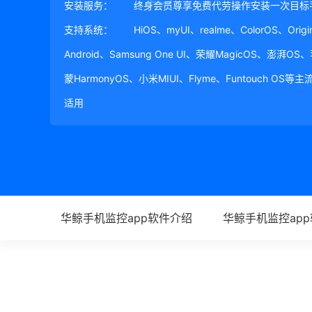
安装服务：
终身会员尊享免费代劳操作安装一次目标
支持系统：
HiOS、myUI、realme、ColorOS、Ori
Android、Samsung One UI、荣耀MagicOS、澎湃OS
蒙HarmonyOS、小米MIUI、Flyme、Funtouch OS
适用
华鲸手机监控app软件介绍
华鲸手机监控ap