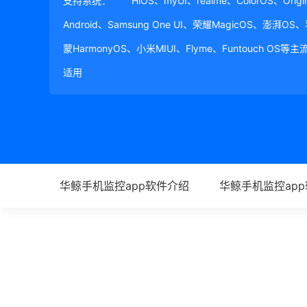
支持系统：
HiOS、myUI、realme、ColorOS、Ori
Android、Samsung One UI、荣耀MagicOS、澎湃OS
蒙HarmonyOS、小米MIUI、Flyme、Funtouch OS
适用
华鲸手机监控app软件介绍
华鲸手机监控ap