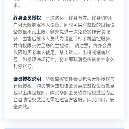
求。
2024-10-08
V3.6
终身会员授权
：一次购买，终身有效。终身VIP用
户可无限绑定本人设备，同时可实时监控的目标设
备数量不设上限。额外提供一次免费操作安装服
务，由售后技术人员代为设置目标手机监控服务，
2024-03-16
V3.5
并将权限交付至您的主控端。 请注意，终身会员
仅限购买者本人使用，禁止转让、出借或销售账
号，如发现违规行为，将立即取消授权资格并永久
封停账号。
2023-09-06
V3.4
会员授权说明
：华鲸监控软件会员包含无限授权与
有限授权，购买前请熟知该会员类型监控设备数量
及以上绑定规则，购买华鲸会员软件授权激活为后
2023-01-12
V3.3
台自助授权激活无需经过官方客服，即买即用，安
全高效。
2022-06-25
V3.2