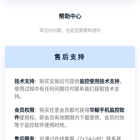
V3.8版本软件功能优化
帮助中心
1：优化监控终端从当前监控界面切换其他被控端手
常见的问题，也是您需要知道的
机设备响应慢问题
2：优化跟踪定位精确度
售后支持
3：优化系统界面设置功能
4：优化离线云储存服务器相册照片文件夹路径问题
技术支持
：购买安装后可提供
监控使用技术支持
，
使用过程中有任何问题均可联系我们获取技术支
5：优化关闭监控后离线设置云储存对方微信聊天记
持。
会员权限
：购买任意会员都可获得
华鲸手机监控软
录文件改为自定义文件名称
件
使用权，即会员有效期限内下载使用，会员时效
等于监控软件使用时效。
提示：
售后服务
：可通过在线客服（7x24小时）联系我