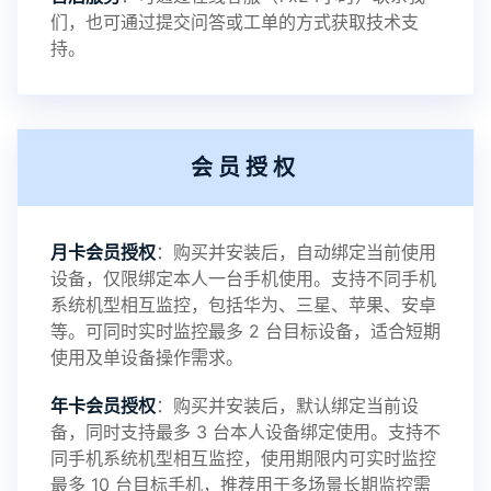
提示1：为避免异常风险情况，传输对方手机数据文
们，也可通过提交问答或工单的方式获取技术支
持。
件至本地请先切换代理网络
提示2：新会员用户切忌使用触控模式，避免发生监
会员授权
控被发现的情况
感谢新老会员用户的支持与反馈，欢迎大家反馈华
月卡会员授权
：购买并安装后，自动绑定当前使用
设备，仅限绑定本人一台手机使用。支持不同手机
鲸监控存在的问题与所需的更多功能，华鲸手机监
系统机型相互监控，包括华为、三星、苹果、安卓
等。可同时实时监控最多 2 台目标设备，适合短期
控将持续为您创造更优秀的监控APP
使用及单设备操作需求。
年卡会员授权
：购买并安装后，默认绑定当前设
备，同时支持最多 3 台本人设备绑定使用。支持不
2025-01-13
V3.7
同手机系统机型相互监控，使用期限内可实时监控
最多 10 台目标手机，推荐用于多场景长期监控需