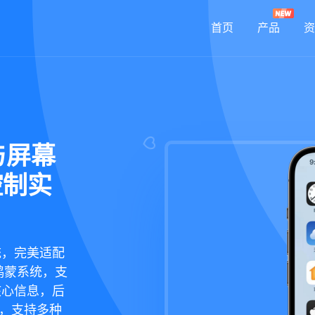
首页
产品
资
与屏幕
控制实
统，完美适配
鸿蒙系统，支
核心信息，后
现，支持多种