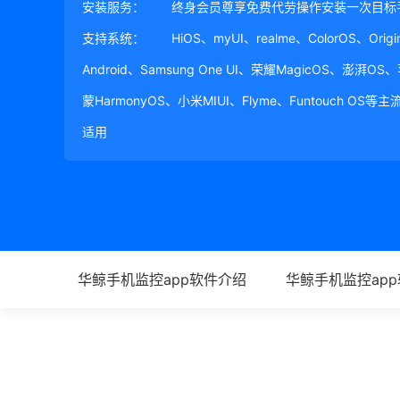
安装服务：
终身会员尊享免费代劳操作安装一次目标
支持系统：
HiOS、myUI、realme、ColorOS、Ori
Android、Samsung One UI、荣耀MagicOS、澎湃OS
蒙HarmonyOS、小米MIUI、Flyme、Funtouch OS
适用
华鲸手机监控app软件介绍
华鲸手机监控ap