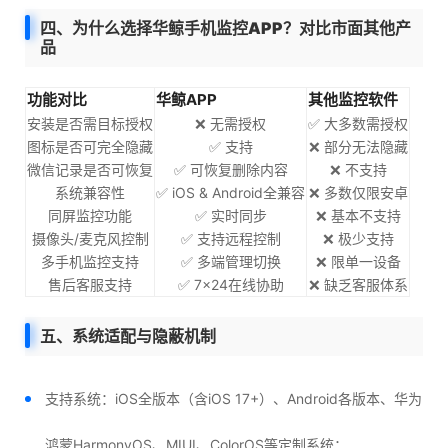
四、为什么选择华鲸手机监控APP？对比市面其他产
品
功能对比
华鲸APP
其他监控软件
安装是否需目标授权
❌ 无需授权
✅ 大多数需授权
图标是否可完全隐藏
✅ 支持
❌ 部分无法隐藏
微信记录是否可恢复
✅ 可恢复删除内容
❌ 不支持
系统兼容性
✅ iOS & Android全兼容
❌ 多数仅限安卓
同屏监控功能
✅ 实时同步
❌ 基本不支持
摄像头/麦克风控制
✅ 支持远程控制
❌ 极少支持
多手机监控支持
✅ 多端管理切换
❌ 限单一设备
售后客服支持
✅ 7×24在线协助
❌ 缺乏客服体系
五、系统适配与隐蔽机制
支持系统：iOS全版本（含iOS 17+）、Android各版本、华为
鸿蒙HarmonyOS、MIUI、ColorOS等定制系统；