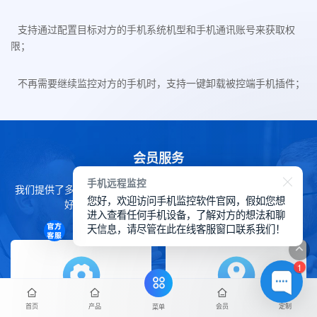
支持通过配置目标对方的手机系统机型和手机通讯账号来获取权
限；
不再需要继续监控对方的手机时，支持一键卸载被控端手机插件；
会员服务
手机远程监控
我们提供了多种会员服务来帮助您在华鲸手机监控软件上获得更良
您好，欢迎访问手机监控软件官网，假如您想
好的体验，下方详细了解我们的会员服务。
进入查看任何手机设备，了解对方的想法和聊
天信息，请尽管在此在线客服窗口联系我们！
1
首页
产品
会员
定制
菜单