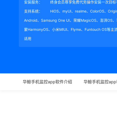
安装服务：
终身会员尊享免费代劳操作安装一次目标
支持系统：
HiOS、myUI、realme、ColorOS、Ori
Android、Samsung One UI、荣耀MagicOS、澎湃OS
蒙HarmonyOS、小米MIUI、Flyme、Funtouch OS
适用
华鲸手机监控app软件介绍
华鲸手机监控ap