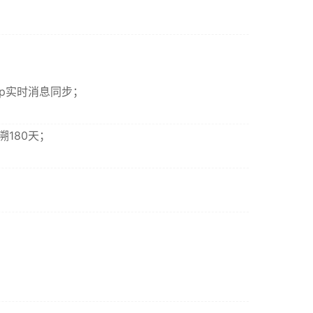
pp实时消息同步；
180天；